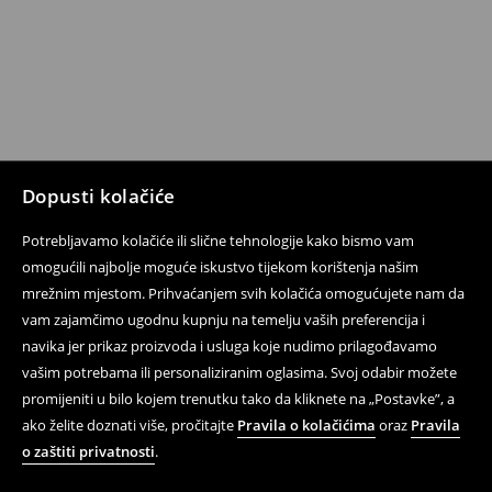
Dopusti kolačiće
Potrebljavamo kolačiće ili slične tehnologije kako bismo vam
omogućili najbolje moguće iskustvo tijekom korištenja našim
mrežnim mjestom. Prihvaćanjem svih kolačića omogućujete nam da
vam zajamčimo ugodnu kupnju na temelju vaših preferencija i
navika jer prikaz proizvoda i usluga koje nudimo prilagođavamo
vašim potrebama ili personaliziranim oglasima. Svoj odabir možete
promijeniti u bilo kojem trenutku tako da kliknete na „Postavke”, a
ako želite doznati više, pročitajte
Pravila o kolačićima
oraz
Pravila
o zaštiti privatnosti
.