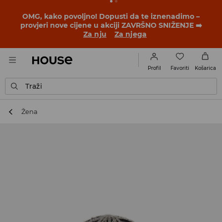
OMG, kako povoljno! Dopusti da te iznenadimo –
provjeri nove cijene u akciji ZAVRŠNO SNIŽENJE ➡️
Za nju
Za njega
Favoriti
Profil
Košarica
Traži
Žena