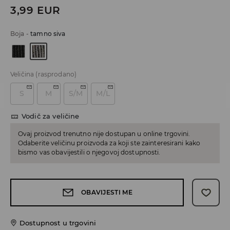
3,99
EUR
Boja
-
tamno siva
Veličina
(rasprodano)
S
M
S/M
M/L
Vodič za veličine
Ovaj proizvod trenutno nije dostupan u online trgovini.
Odaberite veličinu proizvoda za koji ste zainteresirani kako
bismo vas obavijestili o njegovoj dostupnosti.
OBAVIJESTI ME
Dostupnost u trgovini