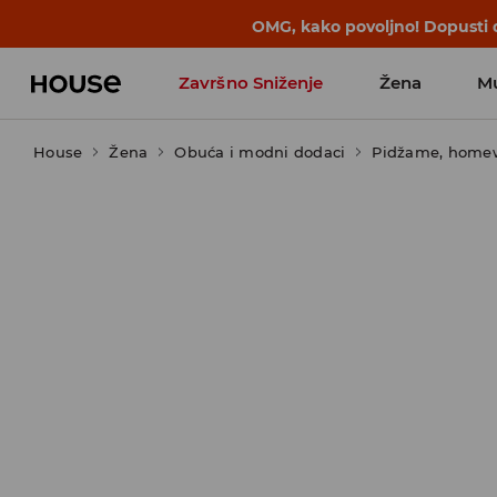
BACK TO SCHOOL
📒
Najbolje priče 
Završno Sniženje
Žena
M
House
Žena
Obuća i modni dodaci
Pidžame, home