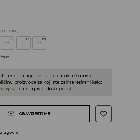
o uskoro)
M
L
XL
ičine
d trenutno nije dostupan u online trgovini.
ličinu proizvoda za koji ste zainteresirani kako
avijestili o njegovoj dostupnosti.
OBAVIJESTI ME
 trgovini