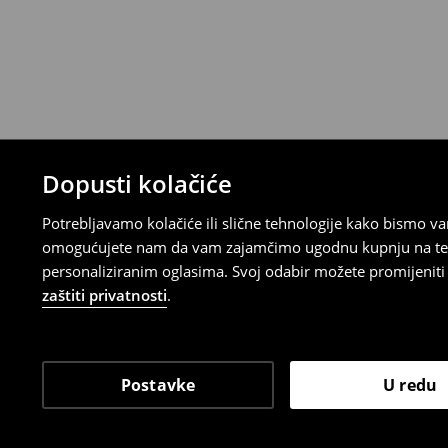
Proizvodi kupljeni u online trgovini mogu
od datuma isporuke. Proizvodi moraju biti
etikete, biti neoštećeni i ne smiju imati t
Povrat možete napraviti u bilo kojoj Hou
Republici Hrvatskoj ili putem obrasca do
gdje ćete odabrati metodu besplatnog po
⟶
Povrat i izmjene u E-Trgovini
Dopusti kolačiće
Potrebljavamo kolačiće ili slične tehnologije kako bismo 
omogućujete nam da vam zajamčimo ugodnu kupnju na temelj
personaliziranim oglasima. Svoj odabir možete promijeniti u
zaštiti privatnosti
.
Postavke
U redu