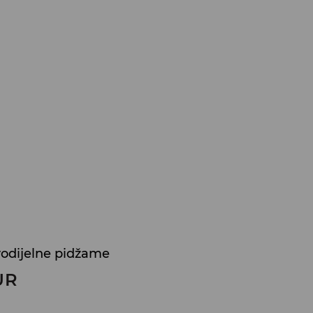
odijelne pidžame
UR