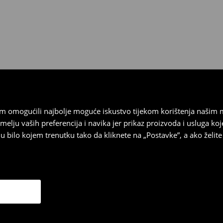
 biti vraćeni u roku od 30 dana
 u izvornom stanju, imati sve
ragove nošenja.
sebrand prodavaonici u
stupnog na našim stranicama,
vrata.
vam omogućili najbolje moguće iskustvo tijekom korištenja našim
u vaših preferencija i navika jer prikaz proizvoda i usluga k
 bilo kojem trenutku tako da kliknete na „Postavke”, a ako želite 