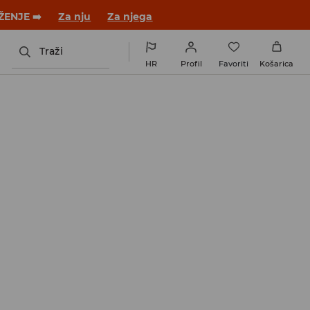
 novom outfitu!
Za nju
Za njega
Traži
HR
Profil
Favoriti
Košarica