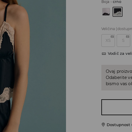
Boja
-
crno
Veličina
(dostupn
XS
S
Vodič za vel
Ovaj proizvo
Odaberite ve
bismo vas ob
Dostupnost u