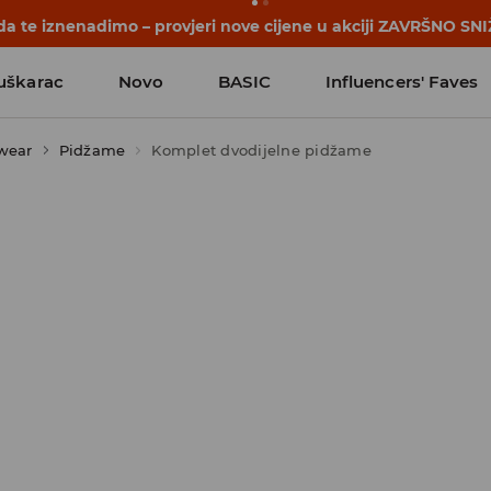
počinju prije prvog školskog zvona. Započni školsku godinu u
uškarac
Novo
BASIC
Influencers' Faves
wear
Pidžame
Komplet dvodijelne pidžame