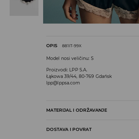
OPIS
881IT-99X
Model nosi veličinu: S
Proizvodi
:
LPP S.A.
Łąkowa 39/44, 80-769 Gdańsk
lpp@lppsa.com
MATERIJAL I ODRŽAVANJE
PRVI ARTIKL PRVA TKANINA
:
97% POLIESTERS
DOSTAVA I POVRAT
VLAKNO