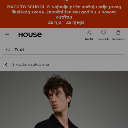
BACK TO SCHOOL
📒
Najbolje priče počinju prije prvog
školskog zvona. Započni školsku godinu u novom
outfitu!
Za nju
Za njega
Favoriti
Profil
Košarica
Traži
S kratkim rukavima