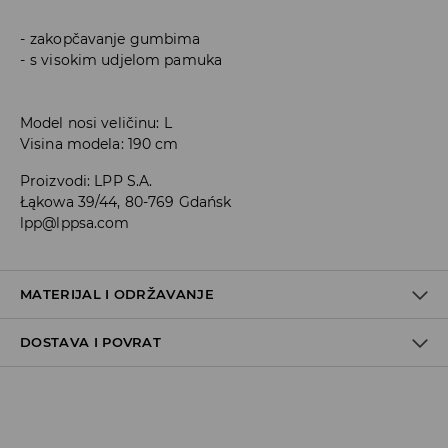
zakopčavanje gumbima
s visokim udjelom pamuka
Model nosi veličinu: L
Visina modela: 190 cm
Proizvodi
:
LPP S.A.
Łąkowa 39/44, 80-769 Gdańsk
lpp@lppsa.com
MATERIJAL I ODRŽAVANJE
DOSTAVA I POVRAT
PRVA TKANINA
:
60% PAMUK, 40% POLIESTERSKO VLAKNO
PRATI ODVOJENO
Uvjeti dostave
ZABRANJENO BIJELJENJE
Zbog velikog broja narudžbi je trenutno rok za dostavu
MAKSIMALNA TEMPERATURA PRANJA 30° C, JAKO