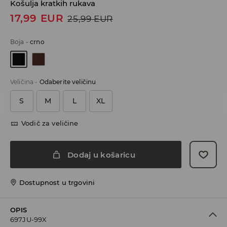
Košulja kratkih rukava
17,99
EUR
25,99
EUR
Boja
-
crno
Veličina
-
Odaberite veličinu
S
M
L
XL
Vodič za veličine
Dodaj u košaricu
Dostupnost u trgovini
OPIS
697JU-99X