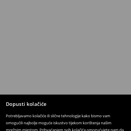
Dopusti kolačiće
Potrebljavamo kolačiće ili slične tehnologije kako bismo vam
omogućili najbolje moguće iskustvo tijekom korištenja našim
mrežnim mjestom. Prihvaćanjem svih kolačića omogućujete nam da