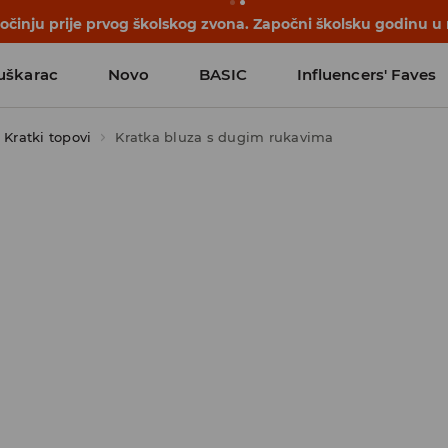
počinju prije prvog školskog zvona. Započni školsku godinu u
uškarac
Novo
BASIC
Influencers' Faves
Kratki topovi
Kratka bluza s dugim rukavima