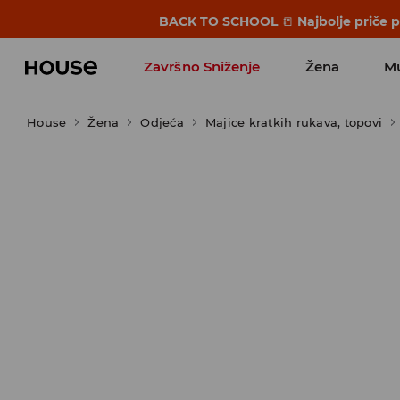
BACK TO SCHOOL
📒
Najbolje priče 
Završno Sniženje
Žena
M
House
Žena
Odjeća
Majice kratkih rukava, topovi