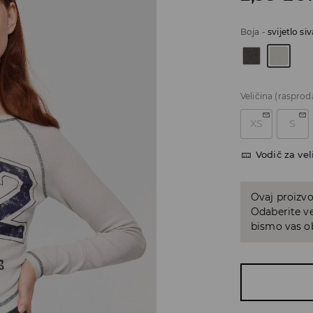
Boja
-
svijetlo siv
Veličina
(rasprod
XS
S
Vodič za vel
Ovaj proizvo
Odaberite ve
bismo vas ob