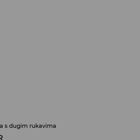
za s dugim rukavima
R