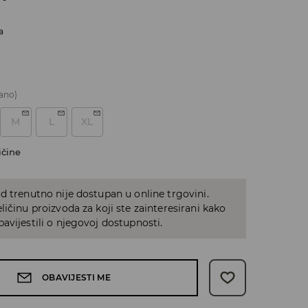
a
ano)
M
L
XL
ičine
d trenutno nije dostupan u online trgovini.
ličinu proizvoda za koji ste zainteresirani kako
avijestili o njegovoj dostupnosti.
OBAVIJESTI ME