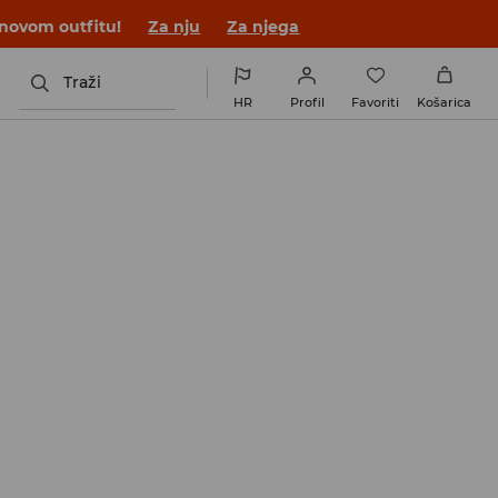
 novom outfitu!
Za nju
Za njega
Traži
HR
Profil
Favoriti
Košarica