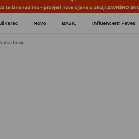
a te iznenadimo – provjeri nove cijene u akciji ZAVRŠNO SNI
uškarac
Novo
BASIC
Influencers' Faves
Kratke hlače