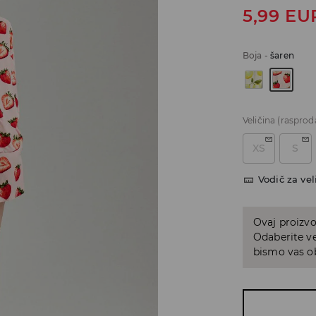
5,99
EU
Boja
-
šaren
Veličina
(rasprod
XS
S
Vodič za vel
Ovaj proizvo
Odaberite ve
bismo vas ob