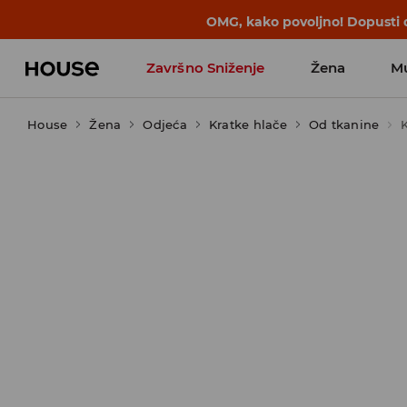
OMG, kako povoljno! Dopusti d
Završno Sniženje
Žena
M
House
Žena
Odjeća
Kratke hlače
Od tkanine