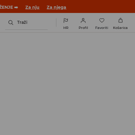
ŽENJE ➡️
Za nju
Za njega
Traži
HR
Profil
Favoriti
Košarica