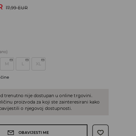
R
17,99
EUR
ano)
M
L
XL
ičine
d trenutno nije dostupan u online trgovini.
ličinu proizvoda za koji ste zainteresirani kako
avijestili o njegovoj dostupnosti.
OBAVIJESTI ME