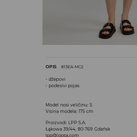
OPIS
815EA-MC2
džepovi
podesivi pojas
Model nosi veličinu: S
Visina modela: 175 cm
Proizvodi
:
LPP S.A.
Łąkowa 39/44, 80-769 Gdańsk
lpp@lppsa.com