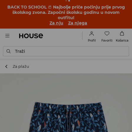
BACK TO SCHOOL
📒
Najbolje priče počinju prije prvog
školskog zvona. Započni školsku godinu u novom
outfitu!
Za nju
Za njega
Favoriti
Profil
Košarica
Traži
Za plažu