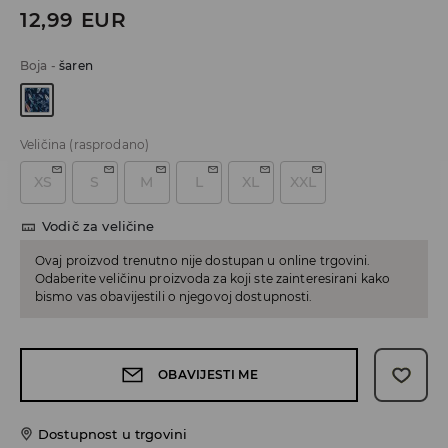
12,99
EUR
Boja
-
šaren
Veličina
(rasprodano)
XS
S
M
L
XL
XXL
Vodič za veličine
Ovaj proizvod trenutno nije dostupan u online trgovini.
Odaberite veličinu proizvoda za koji ste zainteresirani kako
bismo vas obavijestili o njegovoj dostupnosti.
OBAVIJESTI ME
Dostupnost u trgovini