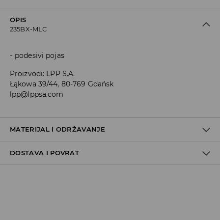
OPIS
235BX-MLC
podesivi pojas
Proizvodi
:
LPP S.A.
Łąkowa 39/44, 80-769 Gdańsk
lpp@lppsa.com
MATERIJAL I ODRŽAVANJE
DOSTAVA I POVRAT
100% POLIESTERSKO VLAKNO
Uvjeti dostave
Zbog velikog broja narudžbi je trenutno rok za dostavu
5-7 radnih dana. Hvala na razumijevanju