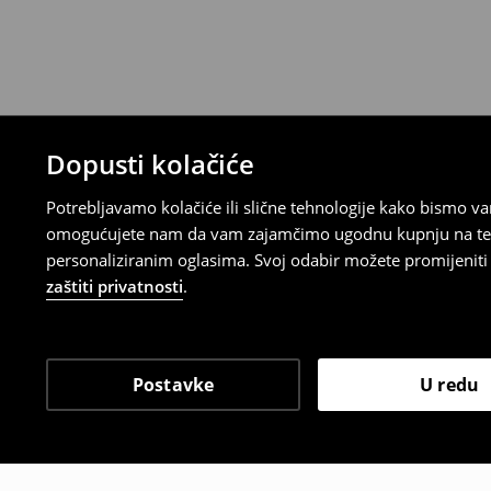
Republici Hrvatskoj ili putem obrasca do
gdje ćete odabrati metodu besplatnog po
⟶
Povrat i izmjene u E-Trgovini
Dopusti kolačiće
Potrebljavamo kolačiće ili slične tehnologije kako bismo 
omogućujete nam da vam zajamčimo ugodnu kupnju na temelj
personaliziranim oglasima. Svoj odabir možete promijeniti u
zaštiti privatnosti
.
Postavke
U redu