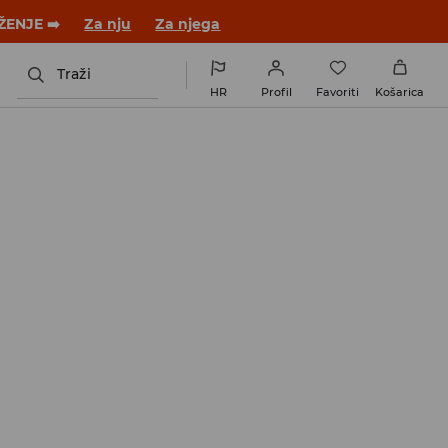
ŽENJE ➡️
Za nju
Za njega
Traži
HR
Profil
Favoriti
Košarica