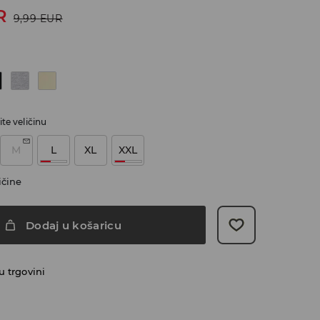
R
9,99
EUR
te veličinu
M
L
XL
XXL
ičine
Dodaj u košaricu
 trgovini