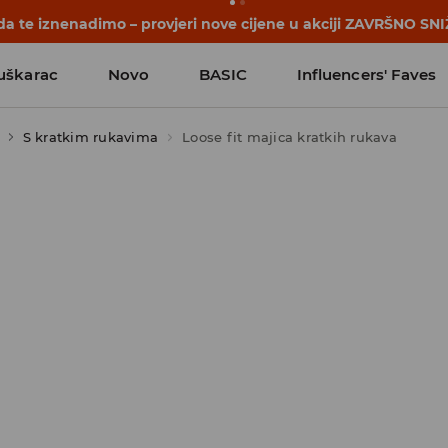
a te iznenadimo – provjeri nove cijene u akciji ZAVRŠNO SNI
uškarac
Novo
BASIC
Influencers' Faves
S kratkim rukavima
Loose fit majica kratkih rukava