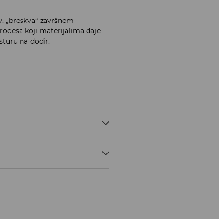
zv. „breskva“ završnom
procesa koji materijalima daje
turu na dodir.
 C, NORMALNI POSTUPAK
ok za dostavu 5-7 radnih dana.