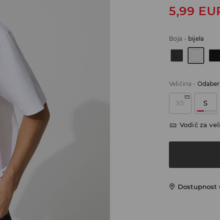
5,99
EU
Boja
-
bijela
Veličina
-
Odaberi
XS
S
Vodič za vel
Dostupnost u