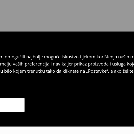
stupnog na našim stranicama,
vrata.
vam omogućili najbolje moguće iskustvo tijekom korištenja našim
u vaših preferencija i navika jer prikaz proizvoda i usluga k
 bilo kojem trenutku tako da kliknete na „Postavke”, a ako želite 