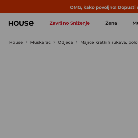
OMG, kako povoljno! Dopusti d
Završno Sniženje
Žena
M
House
Muškarac
Odjeća
Majice kratkih rukava, polo