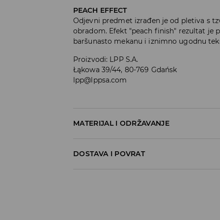
PEACH EFFECT
Odjevni predmet izrađen je od pletiva s t
obradom. Efekt "peach finish" rezultat je 
baršunasto mekanu i iznimno ugodnu teks
Proizvodi
:
LPP S.A.
Łąkowa 39/44, 80-769 Gdańsk
lpp@lppsa.com
MATERIJAL I ODRŽAVANJE
Materijal I
:
100% PAMUK
DOSTAVA I POVRAT
MAKSIMALNA TEMPERATURA PRANJA 30°
Uvjeti dostave
ZABRANJENO BIJELJENJE
Zbog velikog broja narudžbi je trenutno r
ZABRANJENO SUŠENJE U STROJU
Hvala na razumijevanju