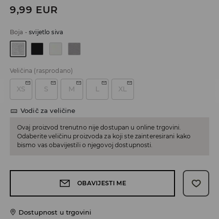
9,99
EUR
Boja
-
svijetlo siva
Veličina
(rasprodano)
XS
S
M
L
XL
Vodič za veličine
Ovaj proizvod trenutno nije dostupan u online trgovini.
Odaberite veličinu proizvoda za koji ste zainteresirani kako
bismo vas obavijestili o njegovoj dostupnosti.
OBAVIJESTI ME
Dostupnost u trgovini