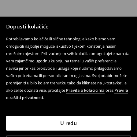
Dopusti kolačiće
Potrebljavamo kolačiće ili slične tehnologije kako bismo vam
omogućili najbolje moguće iskustvo tijekom korištenja našim
mrežnim mjestom. Prihvaćanjem svih kolačića omogućujete nam da
vam zajamčimo ugodnu kupnju na temelju vaših preferencija i
navika jer prikaz proizvoda i usluga koje nudimo prilagođavamo
vašim potrebama ili personaliziranim oglasima. Svoj odabir možete
promijeniti u bilo kojem trenutku tako da kliknete na „Postavke”, a
ako želite doznati više, pročitajte
Pravila o kolačićima
oraz
Pravila
o zaštiti privatnosti
.
U redu