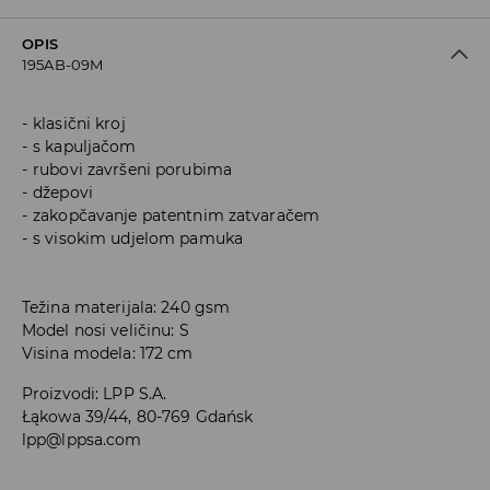
OPIS
195AB-09M
klasični kroj
s kapuljačom
rubovi završeni porubima
džepovi
zakopčavanje patentnim zatvaračem
s visokim udjelom pamuka
Težina materijala: 240 gsm
Model nosi veličinu: S
Visina modela: 172 cm
Proizvodi
:
LPP S.A.
Łąkowa 39/44, 80-769 Gdańsk
lpp@lppsa.com