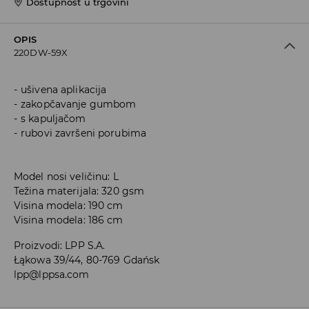
Dostupnost u trgovini
OPIS
220DW-59X
ušivena aplikacija
zakopčavanje gumbom
s kapuljačom
rubovi završeni porubima
Model nosi veličinu: L
Težina materijala: 320 gsm
Visina modela: 190 cm
Visina modela: 186 cm
Proizvodi
:
LPP S.A.
Łąkowa 39/44, 80-769 Gdańsk
lpp@lppsa.com