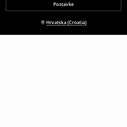
Postavke
Hrvatska (Croatia)
Drugi kupci su također odabrali