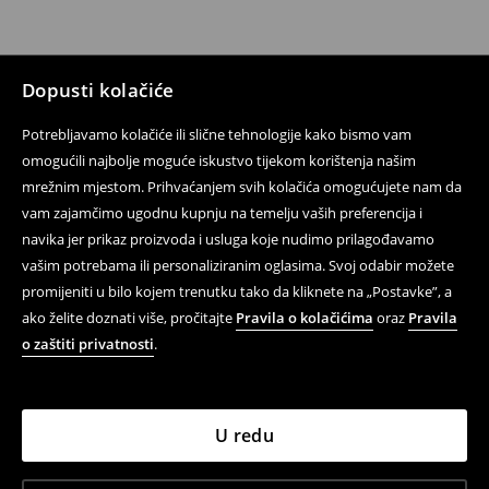
Dopusti kolačiće
Potrebljavamo kolačiće ili slične tehnologije kako bismo vam
omogućili najbolje moguće iskustvo tijekom korištenja našim
mrežnim mjestom. Prihvaćanjem svih kolačića omogućujete nam da
vam zajamčimo ugodnu kupnju na temelju vaših preferencija i
navika jer prikaz proizvoda i usluga koje nudimo prilagođavamo
vašim potrebama ili personaliziranim oglasima. Svoj odabir možete
promijeniti u bilo kojem trenutku tako da kliknete na „Postavke”, a
ako želite doznati više, pročitajte
Pravila o kolačićima
oraz
Pravila
o zaštiti privatnosti
.
U redu