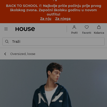
BACK TO SCHOOL
📒
Najbolje priče počinju prije prvog
školskog zvona. Započni školsku godinu u novom
outfitu!
Za nju
Za njega
Favoriti
Profil
Košarica
Traži
Oversized, loose