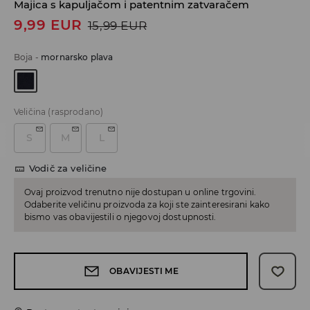
Majica s kapuljačom i patentnim zatvaračem
9,99
EUR
15,99
EUR
Boja
-
mornarsko plava
Veličina
(rasprodano)
S
M
L
Vodič za veličine
Ovaj proizvod trenutno nije dostupan u online trgovini.
Odaberite veličinu proizvoda za koji ste zainteresirani kako
bismo vas obavijestili o njegovoj dostupnosti.
OBAVIJESTI ME