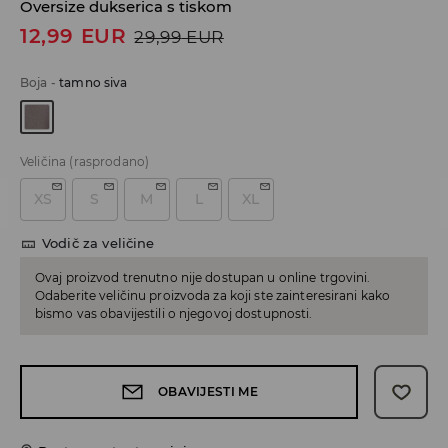
Oversize dukserica s tiskom
12,99
EUR
29,99
EUR
Boja
-
tamno siva
Veličina
(rasprodano)
XS
S
M
L
XL
Vodič za veličine
Ovaj proizvod trenutno nije dostupan u online trgovini.
Odaberite veličinu proizvoda za koji ste zainteresirani kako
bismo vas obavijestili o njegovoj dostupnosti.
OBAVIJESTI ME