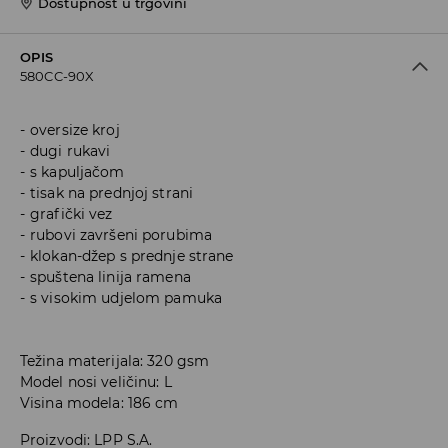
Dostupnost u trgovini
OPIS
580CC-90X
oversize kroj
dugi rukavi
s kapuljačom
tisak na prednjoj strani
grafički vez
rubovi završeni porubima
klokan-džep s prednje strane
spuštena linija ramena
s visokim udjelom pamuka
Težina materijala: 320 gsm
Model nosi veličinu: L
Visina modela: 186 cm
Proizvodi
:
LPP S.A.