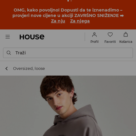
BACK TO SCHOOL
📒
Najbolje priče počinju prije prvog
školskog zvona. Započni školsku godinu u novom
outfitu!
Za nju
Za njega
Favoriti
Profil
Košarica
Traži
Oversized, loose