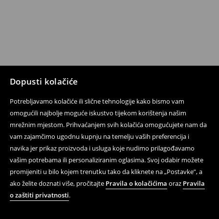
Dopusti kolačiće
Potrebljavamo kolačiće ili slične tehnologije kako bismo vam
omogućili najbolje moguće iskustvo tijekom korištenja našim
mrežnim mjestom. Prihvaćanjem svih kolačića omogućujete nam da
vam zajamčimo ugodnu kupnju na temelju vaših preferencija i
navika jer prikaz proizvoda i usluga koje nudimo prilagođavamo
vašim potrebama ili personaliziranim oglasima. Svoj odabir možete
promijeniti u bilo kojem trenutku tako da kliknete na „Postavke”, a
ako želite doznati više, pročitajte
Pravila o kolačićima
oraz
Pravila
o zaštiti privatnosti
.