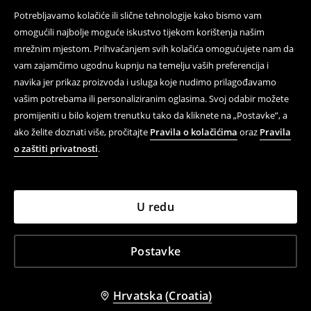
Potrebljavamo kolačiće ili slične tehnologije kako bismo vam
omogućili najbolje moguće iskustvo tijekom korištenja našim
mrežnim mjestom. Prihvaćanjem svih kolačića omogućujete nam da
vam zajamčimo ugodnu kupnju na temelju vaših preferencija i
navika jer prikaz proizvoda i usluga koje nudimo prilagođavamo
vašim potrebama ili personaliziranim oglasima. Svoj odabir možete
promijeniti u bilo kojem trenutku tako da kliknete na „Postavke”, a
ako želite doznati više, pročitajte
Pravila o kolačićima
oraz
Pravila
o zaštiti privatnosti
.
U redu
Postavke
Hrvatska (Croatia)