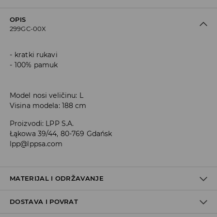
OPIS
299GC-00X
kratki rukavi
100% pamuk
Model nosi veličinu: L
Visina modela: 188 cm
Proizvodi
:
LPP S.A.
Łąkowa 39/44, 80-769 Gdańsk
lpp@lppsa.com
MATERIJAL I ODRŽAVANJE
DOSTAVA I POVRAT
Materijal I
:
100% PAMUK