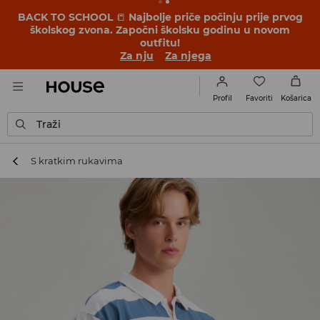
BACK TO SCHOOL
📒
Najbolje priče počinju prije prvog
školskog zvona. Započni školsku godinu u novom
outfitu!
Za nju
Za njega
Favoriti
Profil
Košarica
Traži
S kratkim rukavima