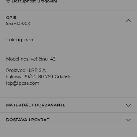
Dostupnost u trgovini
OPIS
843HD-00X
okrugli vrh
Model nosi veličinu: 43
Proizvodi
:
LPP S.A.
Łąkowa 39/44, 80-769 Gdańsk
lpp@lppsa.com
MATERIJAL I ODRŽAVANJE
DOSTAVA I POVRAT
GORNJI DIO
:
60% POLIURETANSKO VLAKNO, 40%
POLIESTERSKO VLAKNO
ULOŽAK
:
100% POLIESTERSKO VLAKNO
Uvjeti dostave