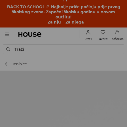
BACK TO SCHOOL
📒
Najbolje priče počinju prije prvog
školskog zvona. Započni školsku godinu u novom
outfitu!
Za nju
Za njega
Favoriti
Profil
Košarica
Traži
Tenisice