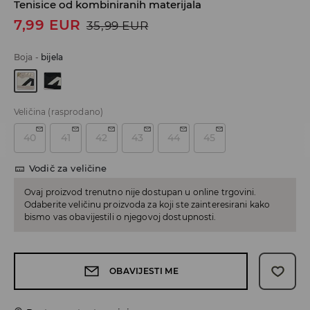
Tenisice od kombiniranih materijala
7,99
EUR
35,99
EUR
Boja
-
bijela
Veličina
(rasprodano)
40
41
42
43
44
45
Vodič za veličine
Ovaj proizvod trenutno nije dostupan u online trgovini.
Odaberite veličinu proizvoda za koji ste zainteresirani kako
bismo vas obavijestili o njegovoj dostupnosti.
OBAVIJESTI ME