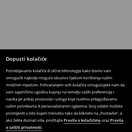
Dopusti kolačiće
Potrebljavamo kolačiće ili slične tehnologije kako bismo vam
omogućili najbolje moguće iskustvo tijekom korištenja našim
mrežnim mjestom. Prihvaćanjem svih kolačića omogućujete nam da
vam zajamčimo ugodnu kupnju na temelju vaših preferencija i
navika jer prikaz proizvoda i usluga koje nudimo prilagođavamo
vašim potrebama ili personaliziranim oglasima. Svoj odabir možete
promijeniti u bilo kojem trenutku tako da kliknete na „Postavke”, a
ako želite doznati više, pročitajte
Pravila o kolačićima
oraz
Pravila
o zaštiti privatnosti
.