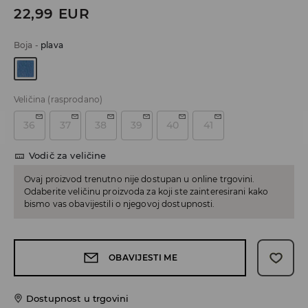
22,99
EUR
Boja
-
plava
Veličina
(rasprodano)
36
37
38
39
40
41
Vodič za veličine
Ovaj proizvod trenutno nije dostupan u online trgovini.
Odaberite veličinu proizvoda za koji ste zainteresirani kako
bismo vas obavijestili o njegovoj dostupnosti.
OBAVIJESTI ME
Dostupnost u trgovini