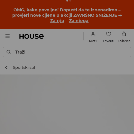
OMG, kako povoljno! Dopusti da te iznenadimo –
provjeri nove cijene u akciji ZAVRŠNO SNIŽENJE ➡️
Za nju
Za njega
Favoriti
Profil
Košarica
Traži
Sportski stil