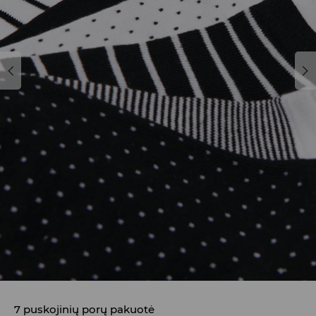
7 puskojinių porų pakuotė