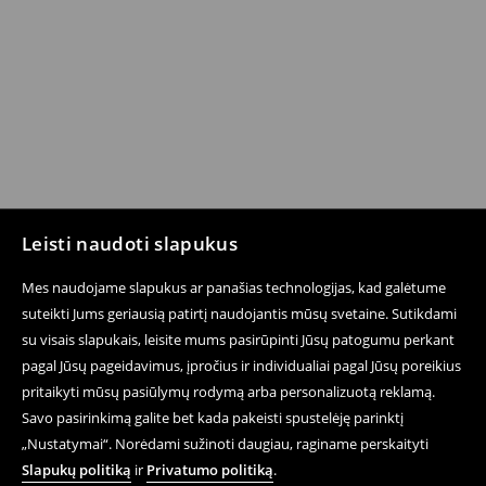
Leisti naudoti slapukus
Mes naudojame slapukus ar panašias technologijas, kad galėtume
suteikti Jums geriausią patirtį naudojantis mūsų svetaine. Sutikdami
su visais slapukais, leisite mums pasirūpinti Jūsų patogumu perkant
pagal Jūsų pageidavimus, įpročius ir individualiai pagal Jūsų poreikius
pritaikyti mūsų pasiūlymų rodymą arba personalizuotą reklamą.
Savo pasirinkimą galite bet kada pakeisti spustelėję parinktį
„Nustatymai“. Norėdami sužinoti daugiau, raginame perskaityti
Slapukų politiką
ir
Privatumo politiką
.