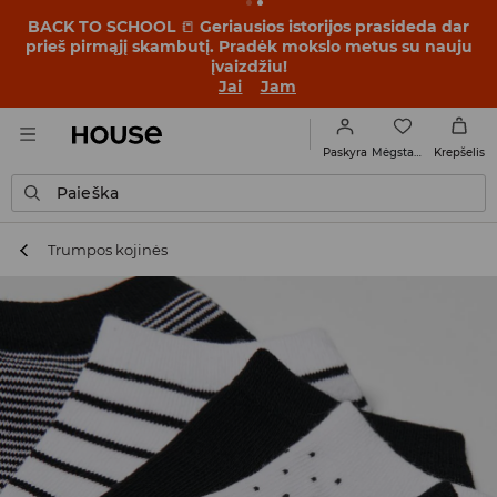
BACK TO SCHOOL
📒
Geriausios istorijos prasideda dar
prieš pirmąjį skambutį. Pradėk mokslo metus su nauju
įvaizdžiu!
Jai
Jam
Mėgstamiausi
Paskyra
Krepšelis
Paieška
Trumpos kojinės