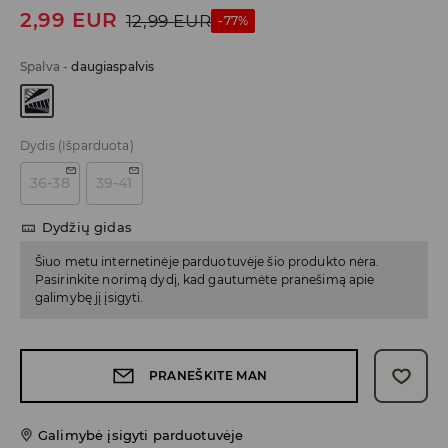
2,99
EUR
12,99
EUR
-77%
Spalva
-
daugiaspalvis
Dydis
(Išparduota)
36-38
39-41
Dydžių gidas
Šiuo metu internetinėje parduotuvėje šio produkto nėra.
Pasirinkite norimą dydį, kad gautumėte pranešimą apie
galimybę jį įsigyti.
PRANEŠKITE MAN
Galimybė įsigyti parduotuvėje