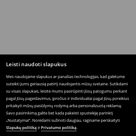
Leisti naudoti slapukus
Mes naudojame slapukus ar panašias technologijas, kad galėtume
suteikti Jums geriausią patirtį naudojantis mūsų svetaine. Sutikdami
su visais slapukais, leisite mums pasirūpinti Jūsų patogumu perkant
pagal Jūsų pageidavimus, įpročius ir individualiai pagal Jūsų poreikius
pritaikyti mūsų pasiūlymų rodymą arba personalizuotą reklamą.
Savo pasirinkimą galite bet kada pakeisti spustelėję parinktį
„Nustatymai“. Norėdami sužinoti daugiau, raginame perskaityti
Slapukų politiką
ir
Privatumo politiką
.