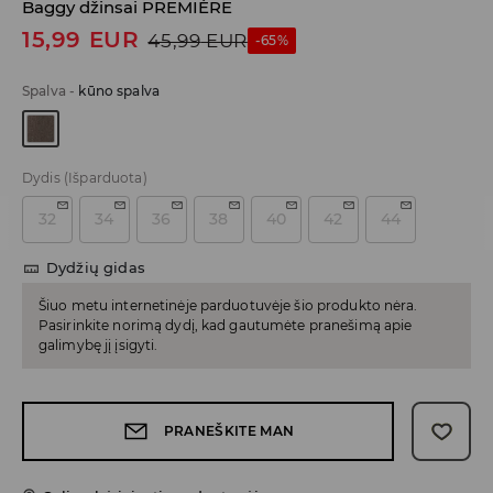
Baggy džinsai PREMIÈRE
15,99
EUR
45,99
EUR
-65%
Spalva
-
kūno spalva
Dydis
(Išparduota)
32
34
36
38
40
42
44
Dydžių gidas
Šiuo metu internetinėje parduotuvėje šio produkto nėra.
Pasirinkite norimą dydį, kad gautumėte pranešimą apie
galimybę jį įsigyti.
PRANEŠKITE MAN