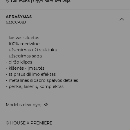
Galimybė įsigyti parduotuvėje
APRAŠYMAS
633CC-08J
laisvas siluetas
100% medvilnė
užsegimas užtrauktuku
užsegimas saga
diržo kilpos
kišenės - įmautės
stipraus dilimo efektas
metalinės sidabro spalvos detalės
penkių kišenių komplektas
Modelis dėvi dydį: 36
© HOUSE X PREMIÈRE