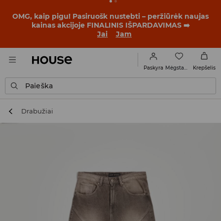
BACK TO SCHOOL
📒
Geriausios istorijos prasideda dar
prieš pirmąjį skambutį. Pradėk mokslo metus su nauju
įvaizdžiu!
Jai
Jam
Mėgstamiausi
Paskyra
Krepšelis
Paieška
Drabužiai