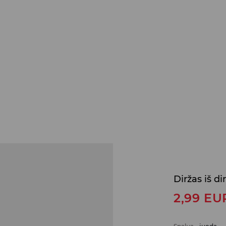
Diržas iš di
2,99
EU