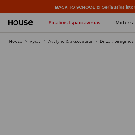
BACK TO SCHOOL
📒
Geriausios isto
Finalinis Išpardavimas
Moteris
House
Vyras
Avalynė & aksesuarai
Influencers' Faves
Diržai, piniginės