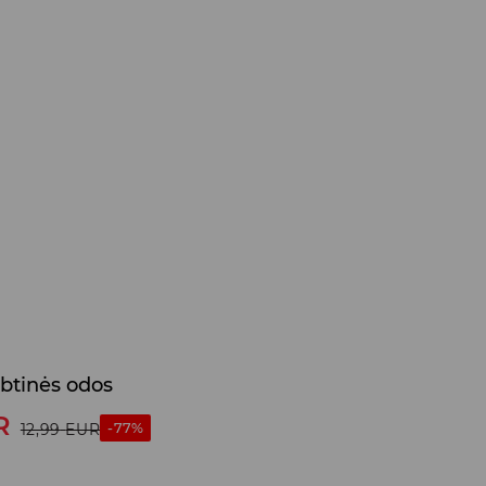
rbtinės odos
R
-77%
12,99
EUR