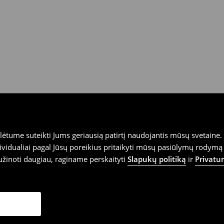
tume suteikti Jums geriausią patirtį naudojantis mūsų svetaine. S
vidualiai pagal Jūsų poreikius pritaikyti mūsų pasiūlymų rodymą 
užinoti daugiau, raginame perskaityti
Slapukų politiką
ir
Privatu