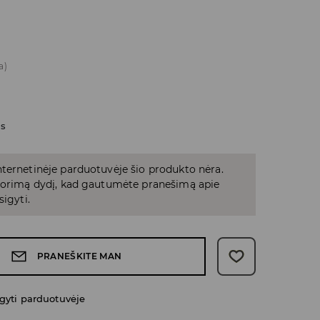
a)
as
ternetinėje parduotuvėje šio produkto nėra.
 norimą dydį, kad gautumėte pranešimą apie
sigyti.
PRANEŠKITE MAN
gyti parduotuvėje