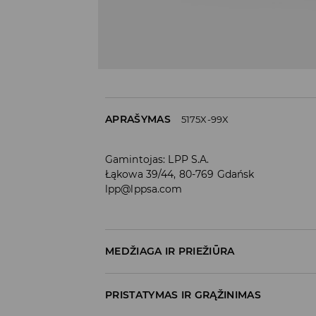
APRAŠYMAS
5175X-99X
Gamintojas
:
LPP S.A.
Łąkowa 39/44, 80-769 Gdańsk
lpp@lppsa.com
MEDŽIAGA IR PRIEŽIŪRA
Medžiaga I
:
100% POLIURETANINIS PLUOŠTAS
PRISTATYMAS IR GRĄŽINIMAS