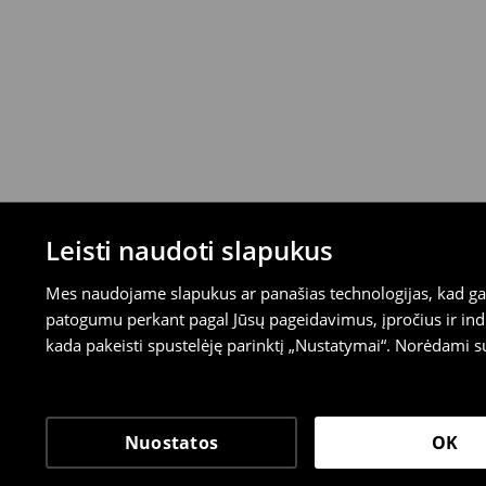
Leisti naudoti slapukus
Mes naudojame slapukus ar panašias technologijas, kad galė
patogumu perkant pagal Jūsų pageidavimus, įpročius ir indi
kada pakeisti spustelėję parinktį „Nustatymai“. Norėdami s
Nuostatos
OK