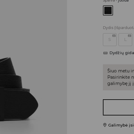
Spalva
-
juoda
Dydis
(Išparduot
S
L
Dydžių gid
Šiuo metu in
Pasirinkite
galimybę jį į
Galimybė įsi