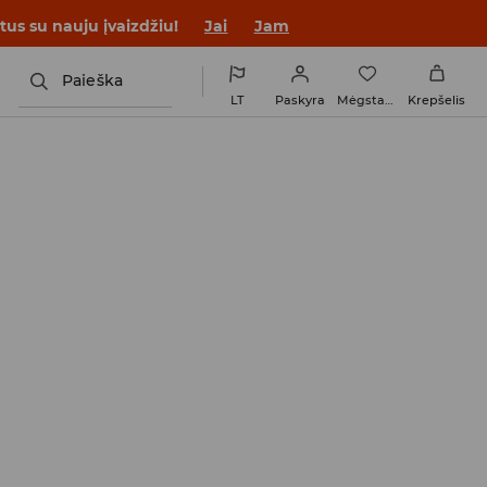
tus su nauju įvaizdžiu!
Jai
Jam
Paieška
LT
Paskyra
Mėgstamiausi
Krepšelis