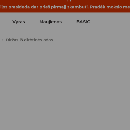
rijos prasideda dar prieš pirmąjį skambutį. Pradėk mokslo me
Vyras
Naujienos
BASIC
Diržas iš dirbtinės odos