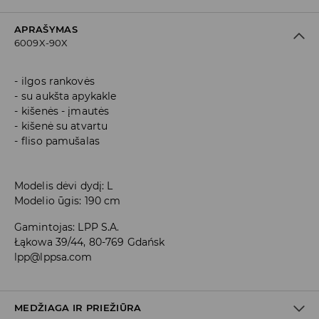
APRAŠYMAS
6009X-90X
ilgos rankovės
su aukšta apykakle
kišenės - įmautės
kišenė su atvartu
fliso pamušalas
Modelis dėvi dydį: L
Modelio ūgis: 190 cm
Gamintojas
:
LPP S.A.
Łąkowa 39/44, 80-769 Gdańsk
lpp@lppsa.com
MEDŽIAGA IR PRIEŽIŪRA