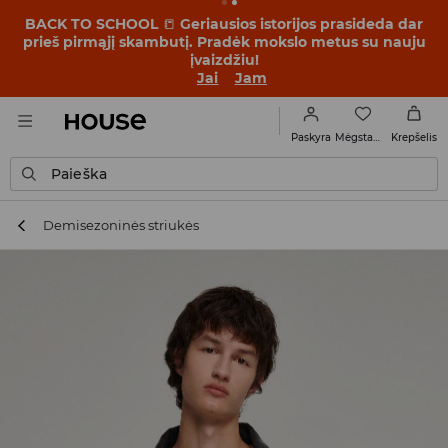
BACK TO SCHOOL
📒
Geriausios istorijos prasideda dar
prieš pirmąjį skambutį. Pradėk mokslo metus su nauju
įvaizdžiu!
Jai
Jam
Mėgstamiausi
Paskyra
Krepšelis
Paieška
Demisezoninės striukės