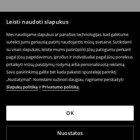
Leisti naudoti slapukus
Mes naudojame slapukus ar panašias technologijas, kad galėtume
suteikti Jums geriausią patirtį naudojantis mūsų svetaine. Sutikdami
su visais slapukais, leisite mums pasirūpinti Jūsų patogumu perkant
pagal Jūsų pageidavimus, įpročius ir individualiai pagal Jūsų poreikius
pritaikyti mūsų pasiūlymų rodymą arba personalizuotą reklamą.
Savo pasirinkimą galite bet kada pakeisti spustelėję parinktį
„Nustatymai“. Norėdami sužinoti daugiau, raginame perskaityti
Slapukų politiką
ir
Privatumo politiką
.
OK
Nuostatos