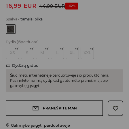
16,99
EUR
44,99
EUR
-62%
Spalva
-
tamsiai pilka
Dydis
(Išparduota)
XS
S
M
L
XL
XXL
Dydžių gidas
Šiuo metu internetinėje parduotuvėje šio produkto nėra.
Pasirinkite norimą dydį, kad gautumėte pranešimą apie
galimybę jį įsigyti.
PRANEŠKITE MAN
Galimybė įsigyti parduotuvėje