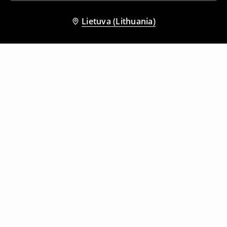
Lietuva (Lithuania)
Kiti klientai taip pat pasirinko