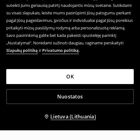
suteikti Jums geriausią patirtį naudojantis mūsų svetaine. Sutikdami
su visais slapukais, leisite mums pasirūpinti Jūsų patogumu perkant
pagal Jūsų pageidavimus, įpročius ir individualiai pagal Jūsų poreikius
pritaikyti mūsų pasiūlymų rodymą arba personalizuotą reklamą.
Savo pasirinkimą galite bet kada pakeisti spustelėję parinktį
„Nustatymai“. Norėdami sužinoti daugiau, raginame perskaityti
Slapukų politiką
ir
Privatumo politiką
.
OK
Nuostatos
Lietuva (Lithuania)