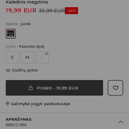
Kalėdinis megztinis
19,99
EUR
35,99
EUR
-44%
Spalva
-
juoda
Dydis
-
Pasirinkti dydį
S
M
L
Dydžių gidas
Pridėti
-
19,99
EUR
Galimybė įsigyti parduotuvėje
APRAŠYMAS
689CC-99X