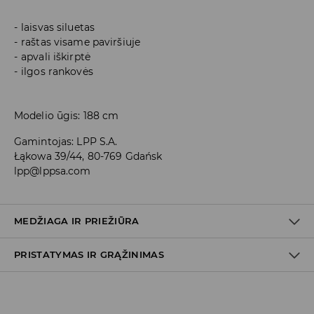
laisvas siluetas
raštas visame paviršiuje
apvali iškirptė
ilgos rankovės
Modelio ūgis: 188 cm
Gamintojas
:
LPP S.A.
Łąkowa 39/44, 80-769 Gdańsk
lpp@lppsa.com
MEDŽIAGA IR PRIEŽIŪRA
PRISTATYMAS IR GRĄŽINIMAS
PIRMAS AUDINYS
:
72% AKRILINIS PLUOŠTAS, 3% ELASTANAS,
25% POLIESTERIS
Prekių pristatymo politika
FORMĄ SUTEIKTI IŠSKALBUS IR DŽIOVINTI IŠSKLEISTĄ