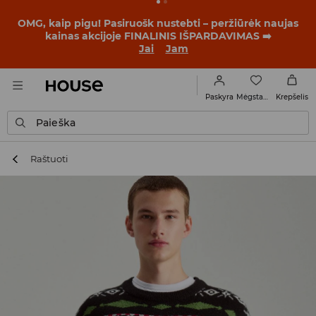
OMG, kaip pigu! Pasiruošk nustebti – peržiūrėk naujas
kainas akcijoje FINALINIS IŠPARDAVIMAS ➡️
Jai
Jam
Mėgstamiausi
Paskyra
Krepšelis
Paieška
Raštuoti