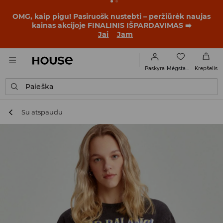
BACK TO SCHOOL
📒
Geriausios istorijos prasideda dar
prieš pirmąjį skambutį. Pradėk mokslo metus su nauju
įvaizdžiu!
Jai
Jam
Mėgstamiausi
Paskyra
Krepšelis
Paieška
Su atspaudu