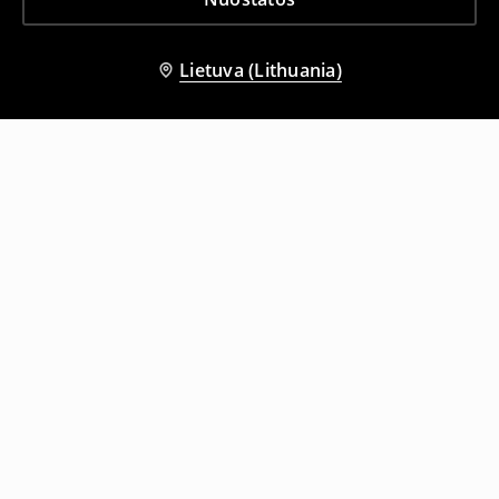
Lietuva (Lithuania)
Kiti klientai taip pat pasirinko