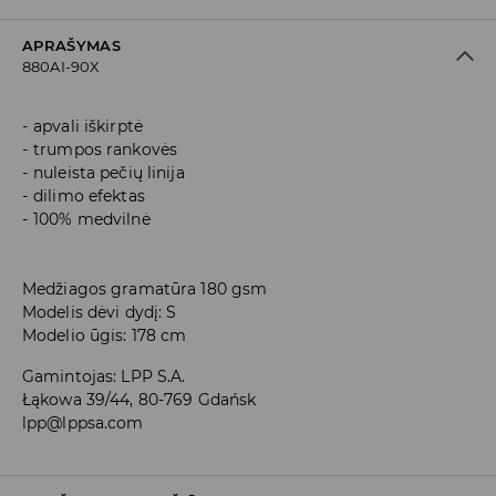
APRAŠYMAS
880AI-90X
apvali iškirptė
trumpos rankovės
nuleista pečių linija
dilimo efektas
100% medvilnė
Medžiagos gramatūra 180 gsm
Modelis dėvi dydį: S
Modelio ūgis: 178 cm
Gamintojas
:
LPP S.A.
Łąkowa 39/44, 80-769 Gdańsk
lpp@lppsa.com