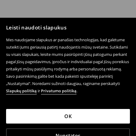
Leisti naudoti slapukus
Mes naudojame slapukus ar panašias technologijas, kad galėtume
suteikti Jums geriausią patirtį naudojantis mūsų svetaine. Sutikdami
su visais slapukais, leisite mums pasirūpinti Jūsų patogumu perkant
pagal Jūsų pageidavimus, įpročius ir individualiai pagal Jūsų poreikius
pritaikyti mūsų pasiūlymų rodymą arba personalizuotą reklamą.
Savo pasirinkimą galite bet kada pakeisti spustelėję parinktį
„Nustatymai“. Norėdami sužinoti daugiau, raginame perskaityti
Slapukų politiką
ir
Privatumo politiką
.
OK
Nuostatos