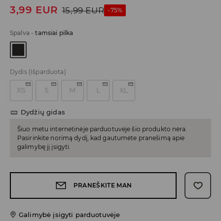
3,99
EUR
15,99
EUR
-75%
Spalva
-
tamsiai pilka
Dydis
(Išparduota)
XS
S
M
L
XL
Dydžių gidas
Šiuo metu internetinėje parduotuvėje šio produkto nėra.
Pasirinkite norimą dydį, kad gautumėte pranešimą apie
galimybę jį įsigyti.
PRANEŠKITE MAN
Galimybė įsigyti parduotuvėje