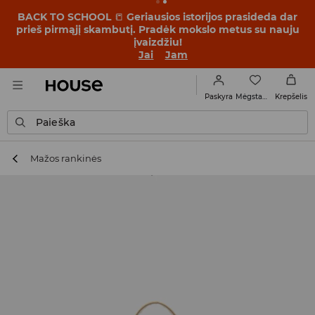
BACK TO SCHOOL
📒
Geriausios istorijos prasideda dar
prieš pirmąjį skambutį. Pradėk mokslo metus su nauju
įvaizdžiu!
Jai
Jam
Mėgstamiausi
Paskyra
Krepšelis
Paieška
Mažos rankinės