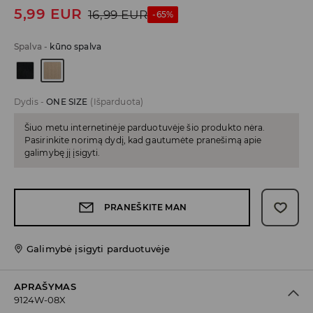
5,99
EUR
16,99
EUR
-65%
Spalva
-
kūno spalva
Dydis
-
ONE SIZE
(Išparduota)
Šiuo metu internetinėje parduotuvėje šio produkto nėra.
Pasirinkite norimą dydį, kad gautumėte pranešimą apie
galimybę jį įsigyti.
PRANEŠKITE MAN
Galimybė įsigyti parduotuvėje
APRAŠYMAS
9124W-08X