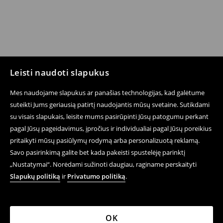
Leisti naudoti slapukus
Mes naudojame slapukus ar panašias technologijas, kad galėtume
suteikti Jums geriausią patirtį naudojantis mūsų svetaine. Sutikdami
su visais slapukais, leisite mums pasirūpinti Jūsų patogumu perkant
pagal Jūsų pageidavimus, įpročius ir individualiai pagal Jūsų poreikius
pritaikyti mūsų pasiūlymų rodymą arba personalizuotą reklamą.
Savo pasirinkimą galite bet kada pakeisti spustelėję parinktį
„Nustatymai“. Norėdami sužinoti daugiau, raginame perskaityti
Slapukų politiką
ir
Privatumo politiką
.
OK