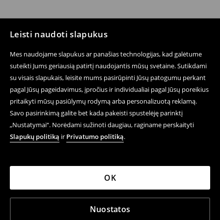
Leisti naudoti slapukus
Mes naudojame slapukus ar panašias technologijas, kad galėtume
suteikti Jums geriausią patirtį naudojantis mūsų svetaine. Sutikdami
su visais slapukais, leisite mums pasirūpinti Jūsų patogumu perkant
pagal Jūsų pageidavimus, įpročius ir individualiai pagal Jūsų poreikius
pritaikyti mūsų pasiūlymų rodymą arba personalizuotą reklamą.
Savo pasirinkimą galite bet kada pakeisti spustelėję parinktį
„Nustatymai“. Norėdami sužinoti daugiau, raginame perskaityti
Slapukų politiką
ir
Privatumo politiką
.
OK
Nuostatos