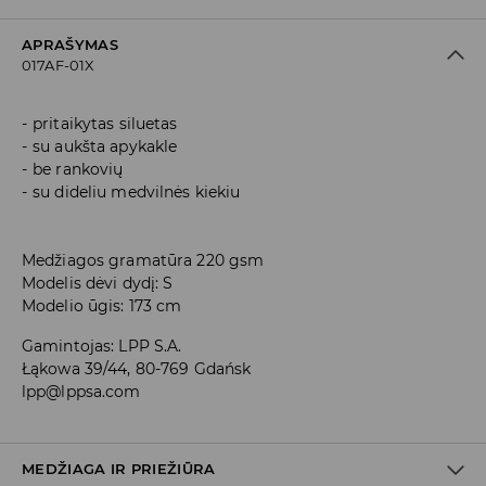
APRAŠYMAS
017AF-01X
pritaikytas siluetas
su aukšta apykakle
be rankovių
su dideliu medvilnės kiekiu
Medžiagos gramatūra 220 gsm
Modelis dėvi dydį: S
Modelio ūgis: 173 cm
Gamintojas
:
LPP S.A.
Łąkowa 39/44, 80-769 Gdańsk
lpp@lppsa.com
MEDŽIAGA IR PRIEŽIŪRA