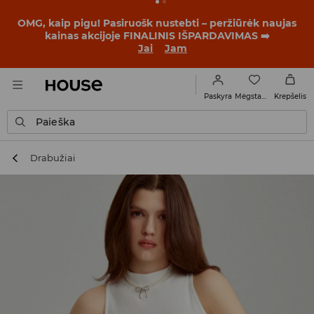
OMG, kaip pigu! Pasiruošk nustebti – peržiūrėk naujas
kainas akcijoje FINALINIS IŠPARDAVIMAS ➡️
Jai
Jam
Mėgstamiausi
Paskyra
Krepšelis
Paieška
Drabužiai