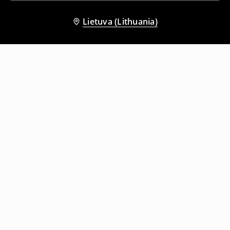
Lietuva (Lithuania)
Kiti klientai taip pat pasirinko