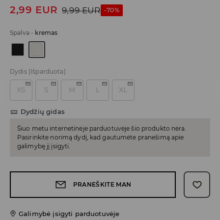
2,99
EUR
9,99
EUR
-70%
Spalva
-
kremas
Dydis
(Išparduota)
XS
S
M
L
XL
Dydžių gidas
Šiuo metu internetinėje parduotuvėje šio produkto nėra.
Pasirinkite norimą dydį, kad gautumėte pranešimą apie
galimybę jį įsigyti.
PRANEŠKITE MAN
Galimybė įsigyti parduotuvėje