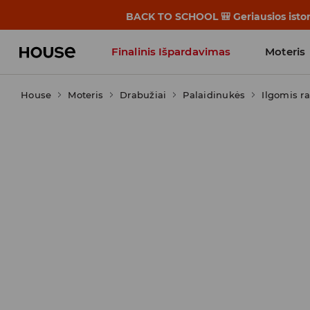
BACK TO SCHOOL 🎒 Geriausios istori
Finalinis Išpardavimas
Moteris
House
Moteris
Influencers' Faves
Drabužiai
Palaidinukės
Ilgomis r