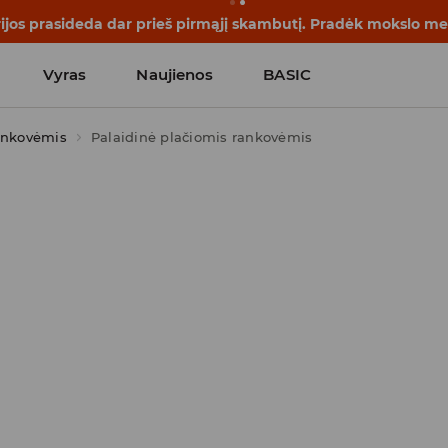
jos prasideda dar prieš pirmąjį skambutį. Pradėk mokslo met
Vyras
Naujienos
BASIC
ankovėmis
Palaidinė plačiomis rankovėmis