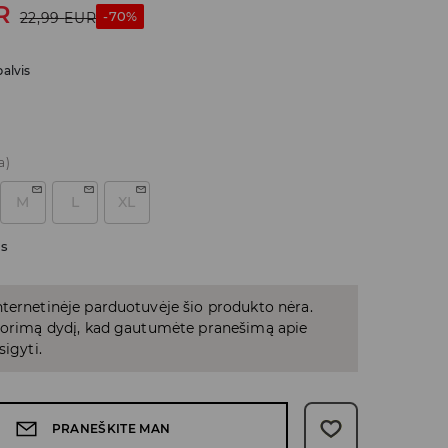
R
-70%
22,99
EUR
alvis
a)
M
L
XL
as
ternetinėje parduotuvėje šio produkto nėra.
 norimą dydį, kad gautumėte pranešimą apie
sigyti.
PRANEŠKITE MAN