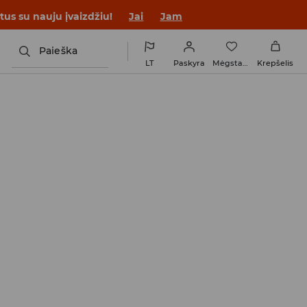
us su nauju įvaizdžiu!
Jai
Jam
Paieška
LT
Paskyra
Mėgstamiausi
Krepšelis