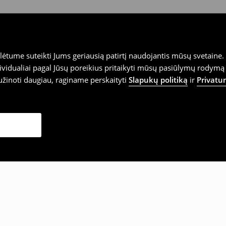
tume suteikti Jums geriausią patirtį naudojantis mūsų svetaine. S
vidualiai pagal Jūsų poreikius pritaikyti mūsų pasiūlymų rodymą 
užinoti daugiau, raginame perskaityti
Slapukų politiką
ir
Privatu