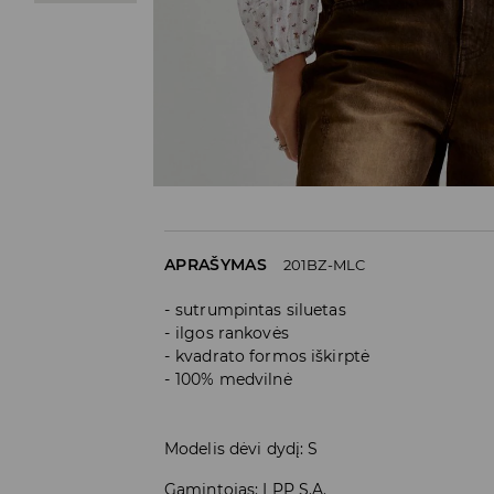
APRAŠYMAS
201BZ-MLC
sutrumpintas siluetas
ilgos rankovės
kvadrato formos iškirptė
100% medvilnė
Modelis dėvi dydį: S
Gamintojas
:
LPP S.A.