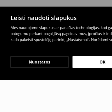
Leisti naudoti slapukus
Mes naudojame slapukus ar panašias technologijas, kad galė
patogumu perkant pagal Jūsų pageidavimus, įpročius ir indi
kada pakeisti spustelėję parinktį „Nustatymai“. Norėdami s
Nuostatos
OK