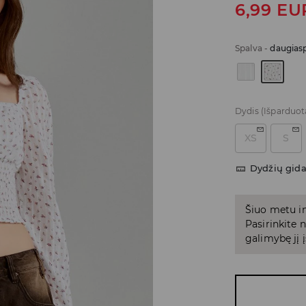
6,99
EU
Spalva
-
daugiasp
Dydis
(Išparduot
XS
S
Dydžių gid
Šiuo metu in
Pasirinkite
galimybę jį į