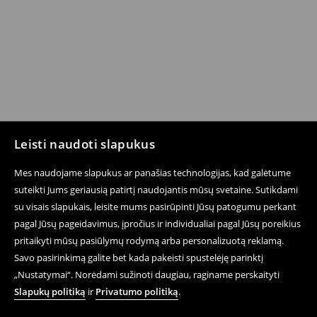
Leisti naudoti slapukus
Mes naudojame slapukus ar panašias technologijas, kad galėtume
suteikti Jums geriausią patirtį naudojantis mūsų svetaine. Sutikdami
su visais slapukais, leisite mums pasirūpinti Jūsų patogumu perkant
pagal Jūsų pageidavimus, įpročius ir individualiai pagal Jūsų poreikius
pritaikyti mūsų pasiūlymų rodymą arba personalizuotą reklamą.
Savo pasirinkimą galite bet kada pakeisti spustelėję parinktį
„Nustatymai“. Norėdami sužinoti daugiau, raginame perskaityti
Slapukų politiką
ir
Privatumo politiką
.