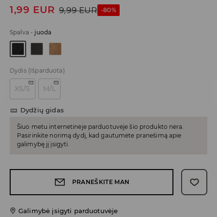
1,99
EUR
9,99
EUR
-80%
Spalva
-
juoda
Dydis
(Išparduota)
XS/S
M/L
Dydžių gidas
Šiuo metu internetinėje parduotuvėje šio produkto nėra.
Pasirinkite norimą dydį, kad gautumėte pranešimą apie
galimybę jį įsigyti.
PRANEŠKITE MAN
Galimybė įsigyti parduotuvėje