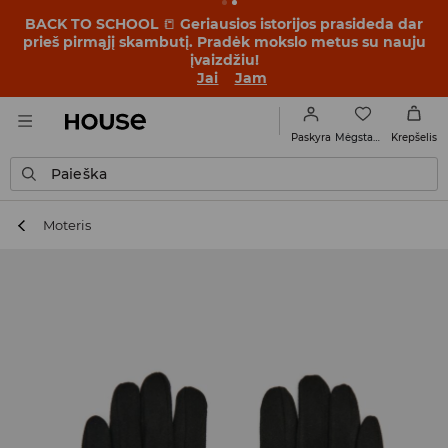
BACK TO SCHOOL
📒
Geriausios istorijos prasideda dar
prieš pirmąjį skambutį. Pradėk mokslo metus su nauju
įvaizdžiu!
Jai
Jam
Mėgstamiausi
Paskyra
Krepšelis
Paieška
Moteris