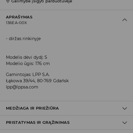
Galimybė įsigyti parduotuvėje
APRAŠYMAS
136EA-00X
diržas rinkinyje
Modelis dėvi dydį: S
Modelio ūgis: 176 cm
Gamintojas
:
LPP S.A.
Łąkowa 39/44, 80-769 Gdańsk
lpp@lppsa.com
MEDŽIAGA IR PRIEŽIŪRA
PRISTATYMAS IR GRĄŽINIMAS
PIRMAS AUDINYS
:
95% POLIESTERIS, 5% ELASTANAS