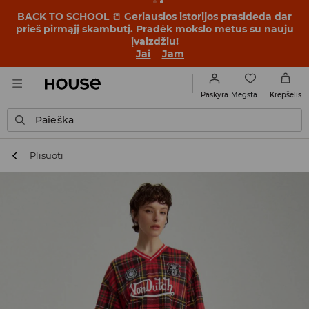
BACK TO SCHOOL
📒
Geriausios istorijos prasideda dar
prieš pirmąjį skambutį. Pradėk mokslo metus su nauju
įvaizdžiu!
Jai
Jam
Mėgstamiausi
Paskyra
Krepšelis
Paieška
Plisuoti