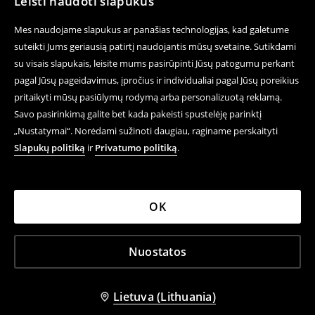
Leisti naudoti slapukus
Mes naudojame slapukus ar panašias technologijas, kad galėtume
suteikti Jums geriausią patirtį naudojantis mūsų svetaine. Sutikdami
su visais slapukais, leisite mums pasirūpinti Jūsų patogumu perkant
pagal Jūsų pageidavimus, įpročius ir individualiai pagal Jūsų poreikius
pritaikyti mūsų pasiūlymų rodymą arba personalizuotą reklamą.
Savo pasirinkimą galite bet kada pakeisti spustelėję parinktį
„Nustatymai“. Norėdami sužinoti daugiau, raginame perskaityti
Slapukų politiką
ir
Privatumo politiką
.
OK
Nuostatos
Lietuva (Lithuania)