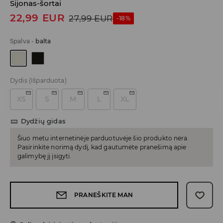
Sijonas-šortai
22,99
EUR
27,99
EUR
-18%
Spalva
-
balta
Dydis
(Išparduota)
XS
S
M
L
XL
Dydžių gidas
Šiuo metu internetinėje parduotuvėje šio produkto nėra.
Pasirinkite norimą dydį, kad gautumėte pranešimą apie
galimybę jį įsigyti.
PRANEŠKITE MAN