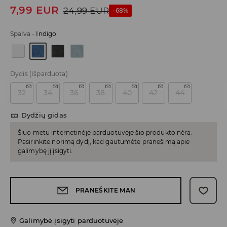
7,99
EUR
24,99
EUR
-68%
Spalva
-
Indigo
Dydis
(Išparduota)
32
34
36
38
40
42
44
Dydžių gidas
Šiuo metu internetinėje parduotuvėje šio produkto nėra.
Pasirinkite norimą dydį, kad gautumėte pranešimą apie
galimybę jį įsigyti.
PRANEŠKITE MAN
Galimybė įsigyti parduotuvėje