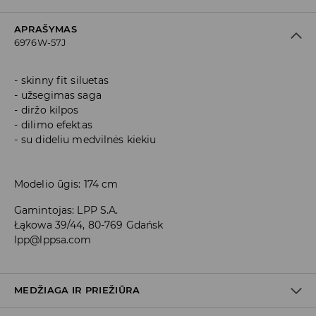
APRAŠYMAS
6976W-57J
skinny fit siluetas
užsegimas saga
diržo kilpos
dilimo efektas
su dideliu medvilnės kiekiu
Modelio ūgis: 174 cm
Gamintojas
:
LPP S.A.
Łąkowa 39/44, 80-769 Gdańsk
lpp@lppsa.com
MEDŽIAGA IR PRIEŽIŪRA