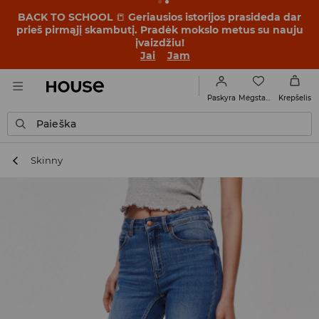
BACK TO SCHOOL
📒
Geriausios istorijos prasideda dar
prieš pirmąjį skambutį. Pradėk mokslo metus su nauju
įvaizdžiu!
Jai
Jam
Mėgstamiausi
Paskyra
Krepšelis
Paieška
Skinny