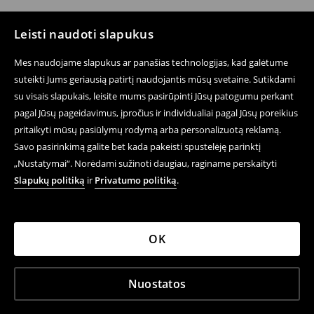
Leisti naudoti slapukus
Mes naudojame slapukus ar panašias technologijas, kad galėtume
suteikti Jums geriausią patirtį naudojantis mūsų svetaine. Sutikdami
su visais slapukais, leisite mums pasirūpinti Jūsų patogumu perkant
pagal Jūsų pageidavimus, įpročius ir individualiai pagal Jūsų poreikius
pritaikyti mūsų pasiūlymų rodymą arba personalizuotą reklamą.
Savo pasirinkimą galite bet kada pakeisti spustelėję parinktį
„Nustatymai“. Norėdami sužinoti daugiau, raginame perskaityti
Slapukų politiką
ir
Privatumo politiką
.
OK
Nuostatos