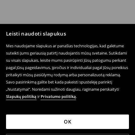
Leisti naudoti slapukus
Mes naudojame slapukus ar panašias technologijas, kad galėtume
suteikti Jums geriausią patirtį naudojantis mūsų svetaine. Sutikdami
su visais slapukais, leisite mums pasirūpinti Jūsų patogumu perkant
pagal Jūsų pageidavimus, įpročius ir individualiai pagal Jūsų poreikius
pritaikyti mūsų pasiūlymų rodymą arba personalizuotą reklamą.
Savo pasirinkimą galite bet kada pakeisti spustelėję parinktį
„Nustatymai“. Norėdami sužinoti daugiau, raginame perskaityti
Slapukų politiką
ir
Privatumo politiką
.
OK