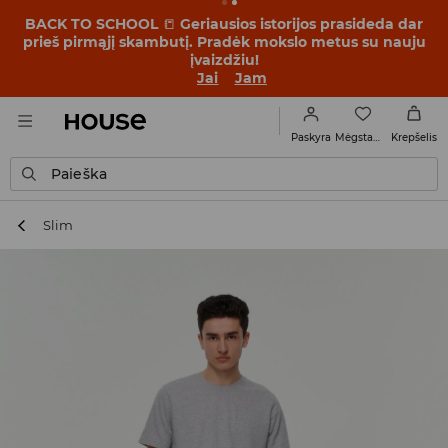
BACK TO SCHOOL
📒
Geriausios istorijos prasideda dar
prieš pirmąjį skambutį. Pradėk mokslo metus su nauju
įvaizdžiu!
Jai
Jam
Mėgstamiausi
Paskyra
Krepšelis
Paieška
Slim