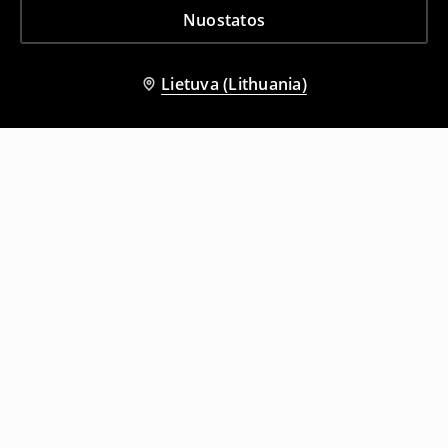
Nuostatos
Lietuva (Lithuania)
Kiti klientai taip pat pasirinko