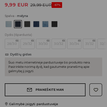
9,99
EUR
29,99
EUR
-67%
Spalva
-
mėlyna
Dydis
(Išparduota)
28/30
29/32
30/30
30/32
30/34
31/32
32/
Dydžių gidas
Šiuo metu internetinėje parduotuvėje šio produkto nėra.
Pasirinkite norimą dydį, kad gautumėte pranešimą apie
galimybę jį įsigyti.
PRANEŠKITE MAN
Galimybė įsigyti parduotuvėje