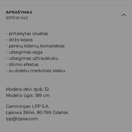
APRAŠYMAS
6570W-54J
pritaikytas siluetas
diržo kilpos
penkių kišenių komplektas
užsegimas saga
užsegimas užtrauktuku
dilimo efektas
su dideliu medvilnės kiekiu
Modelis dėvi dydį: 32
Modelio ūgis: 189 cm
Gamintojas
:
LPP S.A.
Łąkowa 39/44, 80-769 Gdańsk
lpp@lppsa.com