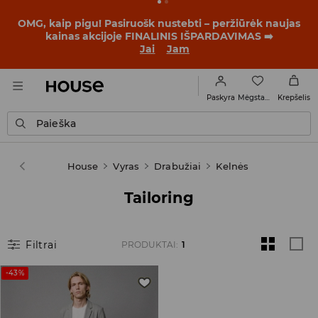
OMG, kaip pigu! Pasiruošk nustebti – peržiūrėk naujas
kainas akcijoje FINALINIS IŠPARDAVIMAS ➡️
Jai
Jam
Mėgstamiausi
Paskyra
Krepšelis
Paieška
House
Vyras
Drabužiai
Kelnės
Tailoring
Filtrai
PRODUKTAI
:
1
-43%