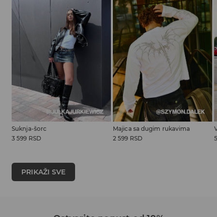
Suknja-šorc
Majica sa dugim rukavima
3 599 RSD
2 599 RSD
PRIKAŽI SVE