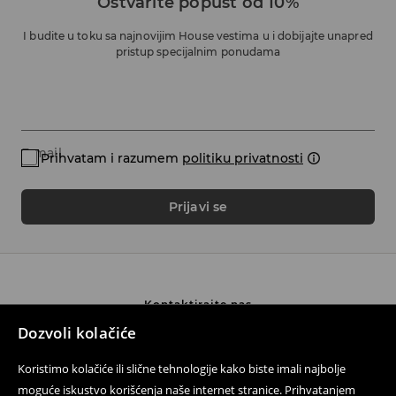
Ostvarite popust od 10%
I budite u toku sa najnovijim House vestima u i dobijajte unapred
pristup specijalnim ponudama
E-mail
Prihvatam i razumem
politiku privatnosti
Prijavi se
Kontaktirajte nas
Dozvoli kolačiće
Koristite obrazac za kontakt
Koristimo kolačiće ili slične tehnologije kako biste imali najbolje
Pratite nas
moguće iskustvo korišćenja naše internet stranice. Prihvatanjem