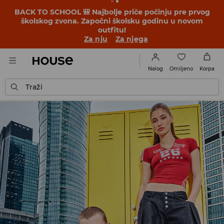
BACK TO SCHOOL 🎒 Najbolje priče počinju pre prvog
školskog zvona. Započni školsku godinu u novom
outfitu!
Za nju
Za njega
Omiljeno
Nalog
Korpa
Traži