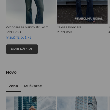
Zvoncare sa niskim strukom PETITE
Teksas zvoncare
3 999 RSD
2 999 RSD
RAZLIČITE DUŽINE
PRIKAŽI SVE
Novo
Žena
Muškarac