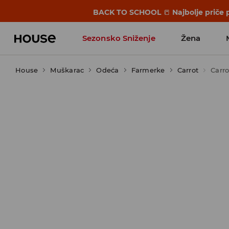
BACK TO SCHOOL
📒
Najbolje priče 
Sezonsko Sniženje
Žena
House
Muškarac
Odeća
Farmerke
Carrot
Carro