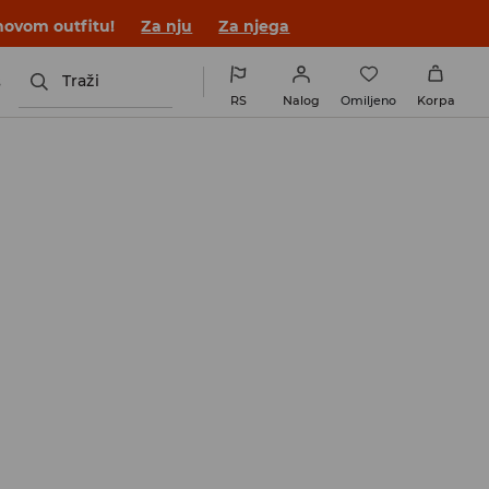
novom outfitu!
Za nju
Za njega
s
Traži
RS
Nalog
Omiljeno
Korpa