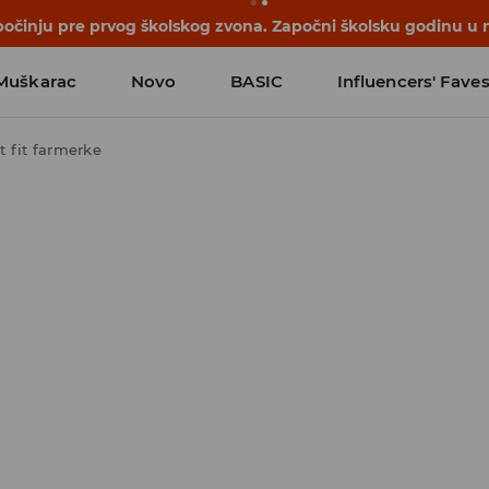
počinju pre prvog školskog zvona. Započni školsku godinu u 
Muškarac
Novo
BASIC
Influencers' Fave
t fit farmerke