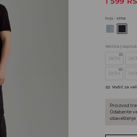
1 599
R
boja
-
crno
Veličina
(rasprod
28/30
29/
32/34
34/
Vodič za vel
Proizvod tre
Odaberite vel
obaveštenje 