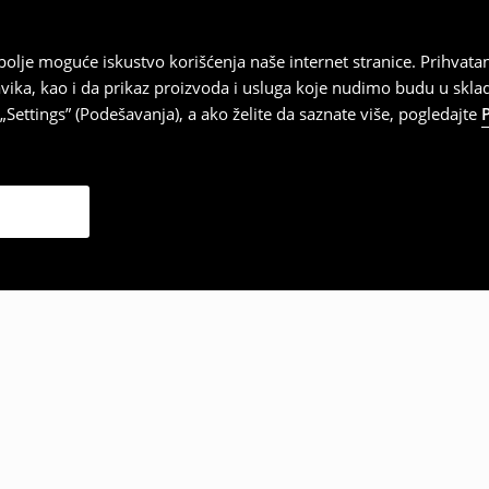
najbolje moguće iskustvo korišćenja naše internet stranice. Prihva
vika, kao i da prikaz proizvoda i usluga koje nudimo budu u skl
Settings” (Podešavanja), a ako želite da saznate više, pogledajte