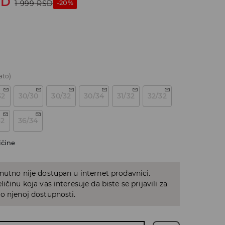
SD
-20%
1 999
RSD
ato)
32
30/30
30/32
30/34
31/32
32/32
32
36/34
ičine
nutno nije dostupan u internet prodavnici.
ičinu koja vas interesuje da biste se prijavili za
o njenoj dostupnosti.