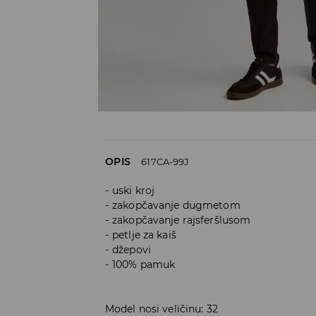
OPIS
617CA-99J
uski kroj
zakopčavanje dugmetom
zakopčavanje rajsferšlusom
petlje za kaiš
džepovi
100% pamuk
Model nosi veličinu: 32