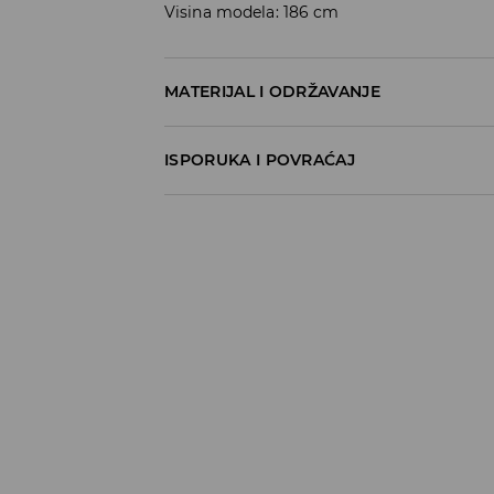
Visina modela: 186 cm
MATERIJAL I ODRŽAVANJE
100% COTTON
ISPORUKA I POVRAĆAJ
Metode dostave
Za vreme perioda praznika, vreme dostave
Pokupite u prodavnici - online plaćanje
BESPLATNA DOSTAVA
3-15 radnih dana
Milšped mesto za preuzimanje - online pl
490 RSD
*
3-15 radnih dana
Milsped Kurir - online plaćanje
490 RSD
*
3-15 radnih dana