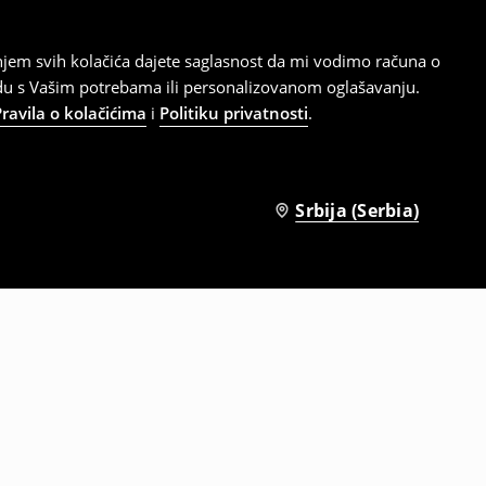
tanjem svih kolačića dajete saglasnost da mi vodimo računa o
adu s Vašim potrebama ili personalizovanom oglašavanju.
Pravila o kolačićima
i
Politiku privatnosti
.
Srbija (Serbia)