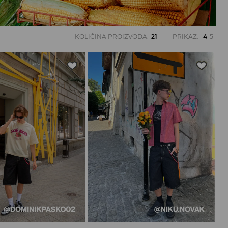
KOLIČINA PROIZVODA
:
21
PRIKAZ
:
4
5