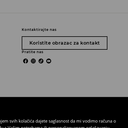
Kontaktirajte nas
Koristite obrazac za kontakt
Pratite nas
tanjem svih kolačića dajete saglasnost da mi vodimo računa o
adu s Vašim potrebama ili personalizovanom oglašavanju.