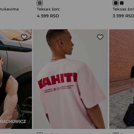
 rukavima
Teksas šorc
Teksas šor
4 599 RSD
3 599 RS