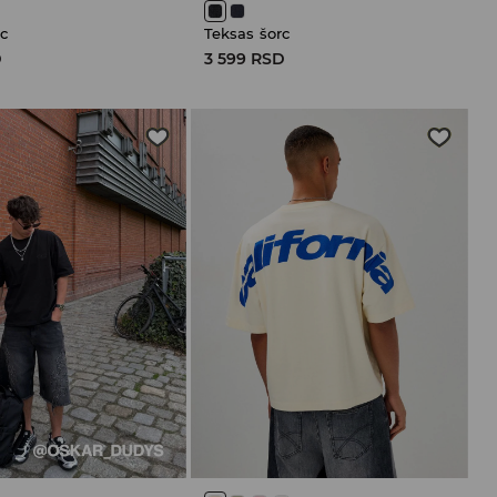
c
Teksas šorc
D
3 599 RSD