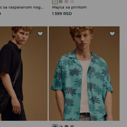
Teksas šorc sa rasparanom nogavicom
Majica sa printom
D
1 599 RSD