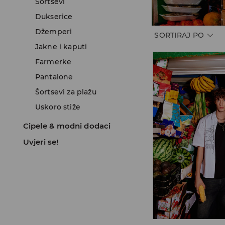
Šortsevi
Dukserice
Džemperi
SORTIRAJ PO
Jakne i kaputi
Farmerke
Pantalone
Šortsevi za plažu
Uskoro stiže
Cipele & modni dodaci
Uvjeri se!