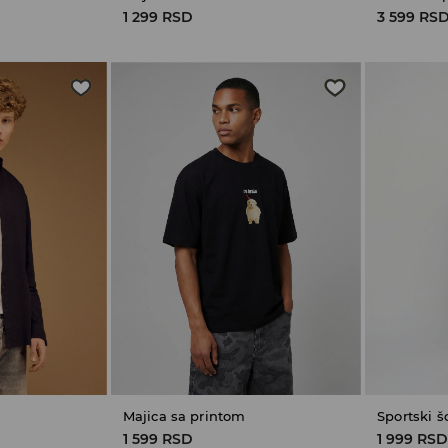
1 299 RSD
3 599 RS
Majica sa printom
Sportski š
1 599 RSD
1 999 RS