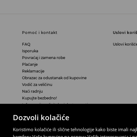
Pomoć i kontakt
Uslovi kori
FAQ
Uslovi korišć
Isporuka
Povraćaj i zamena robe
Plaćanje
Reklamacije
Obrazac za odustanak od kupovine
Vodič za veličinu
Naći radnju
Kupujte bezbedno!
Informacije o digitalnoj dostupnosti
Dozvoli kolačiće
LPP
Koristimo kolačiće ili slične tehnologije kako biste imali 
O nama
komforu Vaše kupovine na osnovu Vaših interesovanja i na
Pressroom