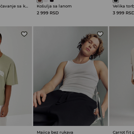
Dukserica na otkopčavanje sa kapuljačom
Košulja sa lanom
Velika tor
2 999 RSD
3 999 RS
Majica bez rukava
Carrot fit