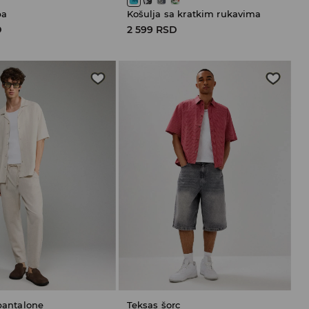
ba
Košulja sa kratkim rukavima
D
2 599 RSD
 pantalone
Teksas šorc