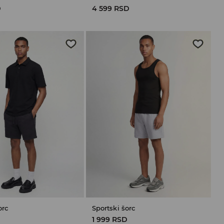
D
4 599 RSD
orc
Sportski šorc
D
1 999 RSD