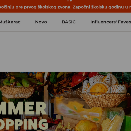
počinju pre prvog školskog zvona. Započni školsku godinu u 
Muškarac
Novo
BASIC
Influencers' Fave