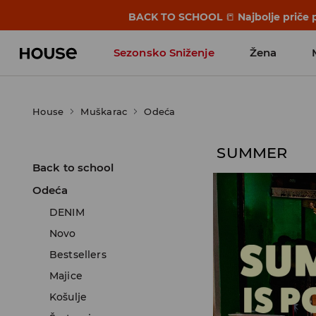
BACK TO SCHOOL
📒
Najbolje priče 
Sezonsko Sniženje
Žena
House
Muškarac
Odeća
SUMMER
Back to school
Odeća
DENIM
Novo
Bestsellers
Majice
Košulje