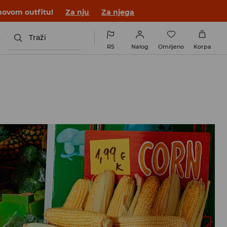
novom outfitu!
Za nju
Za njega
s
Traži
RS
Nalog
Omiljeno
Korpa