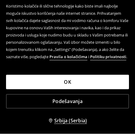
Koristimo kolačiće ili slične tehnologije kako biste imali najbolje
moguće iskustvo korišćenja naše internet stranice. Prihvatanjem
svih kolačića dajete saglasnost da mi vodimo računa o komforu Vaše
kupovine na osnovu Vaših interesovanja i navika, kao i da prikaz
proizvoda i usluga koje nudimo budu u skladu s Vašim potrebama ili
personalizovanom oglašavanju. Vaš izbor možete izmeniti u bilo
kojem trenutku klikom na „Settings” (Podešavanja), a ako želite da
saznate više, pogledajte
Pravila o kolačićima
i
Politiku privatnosti
.
OK
Podešavanja
Srbija (Serbia)