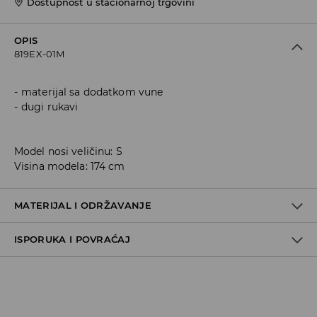
Dostupnost u stacionarnoj trgovini
OPIS
819EX-01M
materijal sa dodatkom vune
dugi rukavi
Model nosi veličinu: S
Visina modela: 174 cm
MATERIJAL I ODRŽAVANJE
ISPORUKA I POVRAĆAJ
66% ACRYLIC, 27% POLYESTER, 7% WOOL
Metode dostave
Za vreme perioda praznika, vreme dostave može