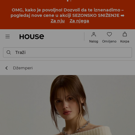
BACK TO SCHOOL
📒
Najbolje priče počinju pre prvog
školskog zvona. Započni školsku godinu u novom
outfitu!
Za nju
Za njega
Omiljeno
Nalog
Korpa
Traži
Džemperi