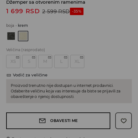
Džemper sa otvorenim ramenima
1 699
RSD
2 599
RSD
-35%
boja
-
krem
Veličina
(rasprodato)
XS
S
M
L
XL
Vodič za veličine
Proizvod trenutno nije dostupan u internet prodavnici.
Odaberite veličinu koja vas interesuje da biste se prijavili za
obaveštenje o njenoj dostupnosti.
OBAVESTI ME