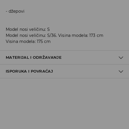
džepovi
Model nosi veličinu: S
Model nosi veličinu: S/36. Visina modela: 173 cm
Visina modela: 175 cm
MATERIJAL I ODRŽAVANJE
ISPORUKA I POVRAĆAJ
100% POLYURETHANE
Metode dostave
Za vreme perioda praznika, vreme dostave može
potrajati duže.
Pokupite u prodavnici - online plaćanje
BESPLATNA DOSTAVA
3-15 radnih dana