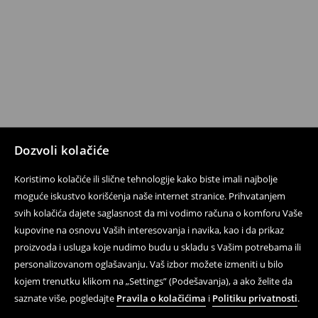
Dozvoli kolačiće
Koristimo kolačiće ili slične tehnologije kako biste imali najbolje
moguće iskustvo korišćenja naše internet stranice. Prihvatanjem
svih kolačića dajete saglasnost da mi vodimo računa o komforu Vaše
kupovine na osnovu Vaših interesovanja i navika, kao i da prikaz
proizvoda i usluga koje nudimo budu u skladu s Vašim potrebama ili
personalizovanom oglašavanju. Vaš izbor možete izmeniti u bilo
kojem trenutku klikom na „Settings” (Podešavanja), a ako želite da
saznate više, pogledajte
Pravila o kolačićima
i
Politiku privatnosti
.