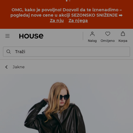
BACK TO SCHOOL
📒
Najbolje priče počinju pre prvog
školskog zvona. Započni školsku godinu u novom
outfitu!
Za nju
Za njega
Omiljeno
Nalog
Korpa
Traži
Jakne