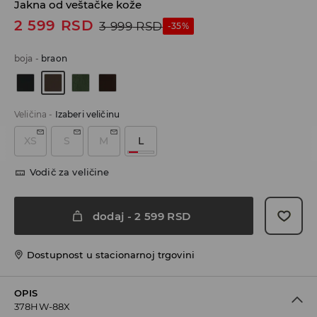
Jakna od veštačke kože
2 599
RSD
3 999
RSD
-35%
boja
-
braon
Veličina
-
Izaberi veličinu
XS
S
M
L
Vodič za veličine
dodaj
-
2 599
RSD
Dostupnost u stacionarnoj trgovini
OPIS
378HW-88X