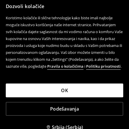
Dozvoli kolačiće
Koristimo kolačiće ili slične tehnologije kako biste imali najbolje
moguće iskustvo korišćenja naše internet stranice. Prihvatanjem
svih kolačića dajete saglasnost da mi vodimo računa o komforu Vaše
kupovine na osnovu Vaših interesovanja i navika, kao i da prikaz
proizvoda i usluga koje nudimo budu u skladu s Vašim potrebama ili
personalizovanom oglašavanju. Vaš izbor možete izmeniti u bilo
kojem trenutku klikom na „Settings” (Podešavanja), a ako želite da
saznate više, pogledajte
Pravila o kolačićima
i
Politiku privatnosti
.
OK
Podešavanja
Srbija (Serbia)