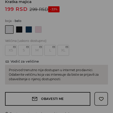
Kratka majica
199
RSD
299
RSD
-33%
boja
-
belo
Veličina
(uskoro dostupno)
XS
S
M
L
XL
Vodič za veličine
Proizvod trenutno nije dostupan u internet prodavnici.
Odaberite veličinu koja vas interesuje da biste se prijavili za
obaveštenje o njenoj dostupnosti.
OBAVESTI ME