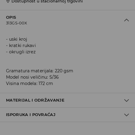
Dostupnost u stacionarnoj trgovini
OPIS
313GS-00X
uski kroj
kratki rukavi
okrugli izrez
Gramatura materijala: 220 gsm
Model nosi veličinu: S/36
Visina modela: 172 cm
MATERIJAL I ODRŽAVANJE
ISPORUKA I POVRAĆAJ
95% COTTON, 5% ELASTANE
Metode dostave