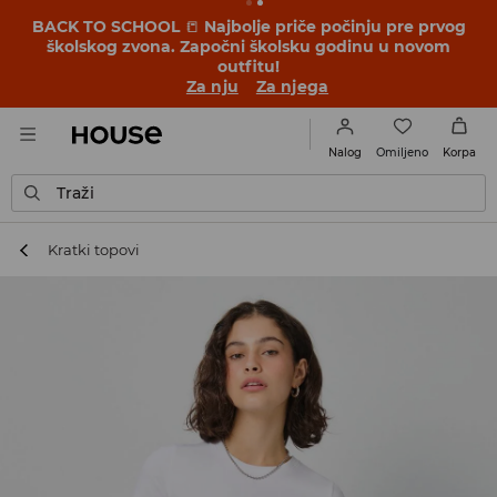
BACK TO SCHOOL
📒
Najbolje priče počinju pre prvog
školskog zvona. Započni školsku godinu u novom
outfitu!
Za nju
Za njega
Omiljeno
Nalog
Korpa
Traži
Kratki topovi