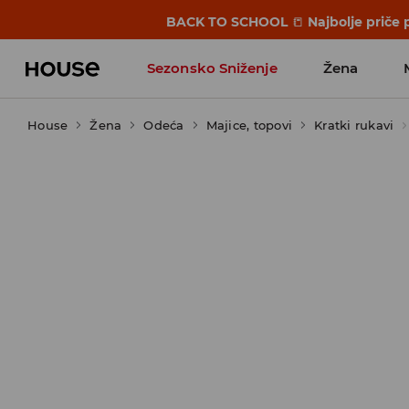
BACK TO SCHOOL
📒
Najbolje priče 
Sezonsko Sniženje
Žena
House
Žena
Odeća
Majice, topovi
Kratki rukavi