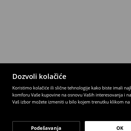
>>
Detaljne informacije o načinima plaćan
Politika povraćaja
Ako se predomislite u vezi s kupovinom,
politiku povraćaja u roku od 30 dana (od 
uradili, idite na korisnički nalog i popunit
su brzi, laki i besplatni.
⟶
Detaljne informacije o povraćaju
Dozvoli kolačiće
Koristimo kolačiće ili slične tehnologije kako biste imali 
komforu Vaše kupovine na osnovu Vaših interesovanja i na
Vaš izbor možete izmeniti u bilo kojem trenutku klikom na „
Podešavanja
OK