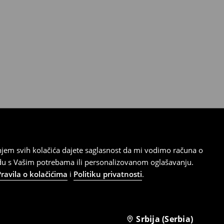
tanjem svih kolačića dajete saglasnost da mi vodimo računa o
adu s Vašim potrebama ili personalizovanom oglašavanju.
Pravila o kolačićima
i
Politiku privatnosti
.
Srbija (Serbia)