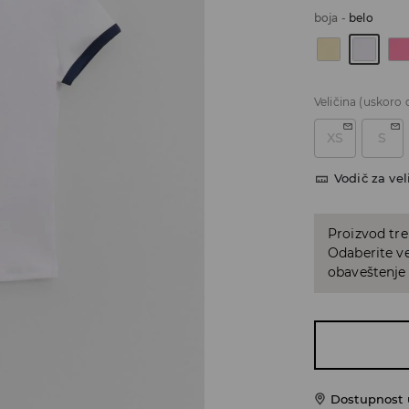
boja
-
belo
Veličina
(uskoro 
XS
S
Vodič za vel
Proizvod tre
Odaberite vel
obaveštenje 
Dostupnost u