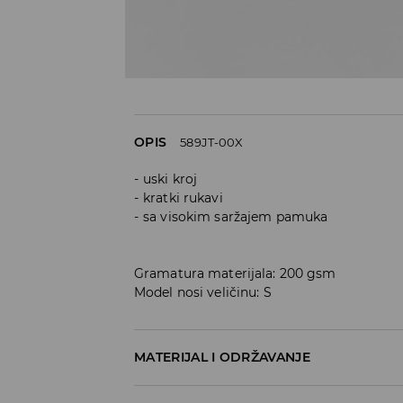
OPIS
589JT-00X
uski kroj
kratki rukavi
sa visokim saržajem pamuka
Gramatura materijala: 200 gsm
Model nosi veličinu: S
MATERIJAL I ODRŽAVANJE
95% COTTON, 5% ELASTANE