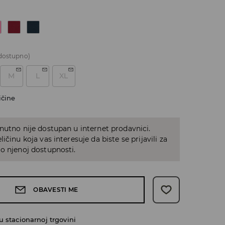
dostupno)
M
L
XL
ičine
nutno nije dostupan u internet prodavnici.
ičinu koja vas interesuje da biste se prijavili za
o njenoj dostupnosti.
OBAVESTI ME
 stacionarnoj trgovini