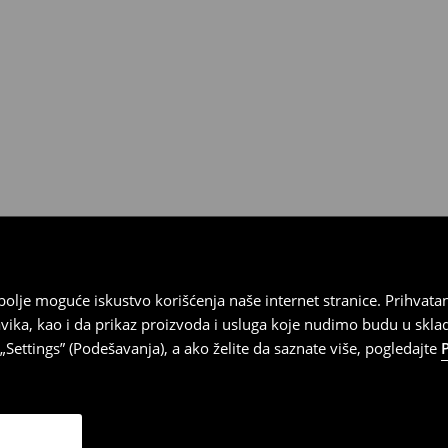
ja
 imajte na umu da nudimo
datuma prijema). Da biste to
e obrazac za povraćaj. Povraćaji
najbolje moguće iskustvo korišćenja naše internet stranice. Prihva
vika, kao i da prikaz proizvoda i usluga koje nudimo budu u skl
Settings” (Podešavanja), a ako želite da saznate više, pogledajte