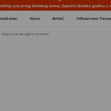
počinju pre prvog školskog zvona. Započni školsku godinu u 
Muškarac
Novo
BASIC
Influencers' Fave
Majica sa okruglim izrezom