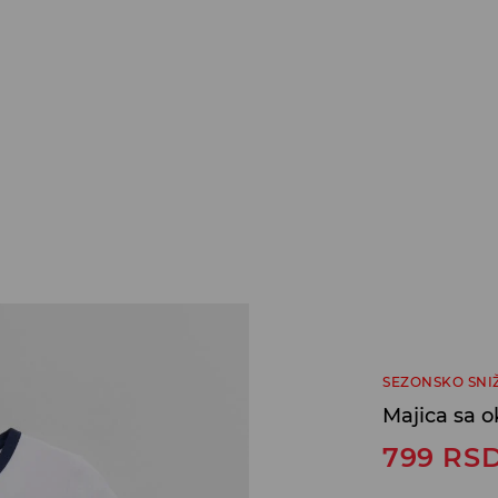
SEZONSKO SNI
Majica sa 
799
RS