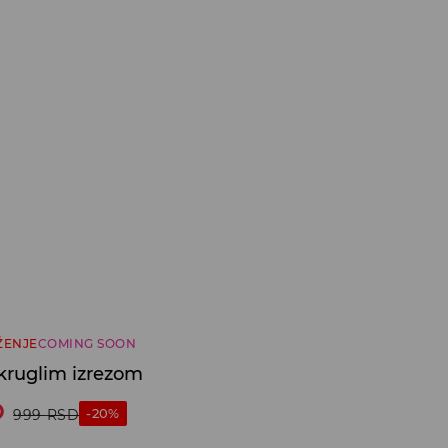
ŽENJE
COMING SOON
okruglim izrezom
D
-20%
999
RSD