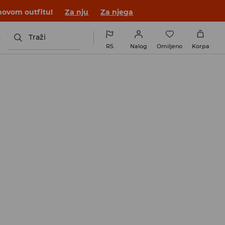
novom outfitu!
Za nju
Za njega
s
Traži
RS
Nalog
Omiljeno
Korpa