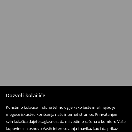
Dozvoli kolačiće
Koristimo kolačiće ili slične tehnologije kako biste imali najbolje
moguće iskustvo korišćenja naše internet stranice. Prihvatanjem
svih kolačića dajete saglasnost da mi vodimo računa o komforu Vaše
kupovine na osnovu Vaših interesovanja i navika, kao i da prikaz