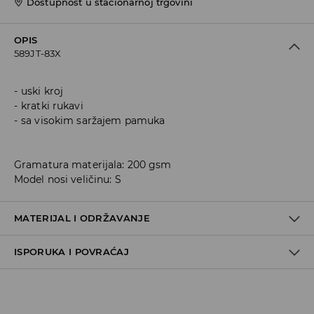
Dostupnost u stacionarnoj trgovini
OPIS
589JT-83X
uski kroj
kratki rukavi
sa visokim saržajem pamuka
Gramatura materijala: 200 gsm
Model nosi veličinu: S
MATERIJAL I ODRŽAVANJE
ISPORUKA I POVRAĆAJ
95% COTTON, 5% ELASTANE
Metode dostave