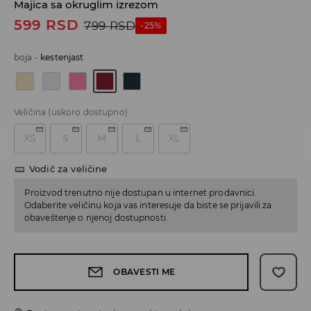
Majica sa okruglim izrezom
599
RSD
799
RSD
-25%
boja
-
kestenjast
Veličina
(uskoro dostupno)
XS
S
M
L
XL
Vodič za veličine
Proizvod trenutno nije dostupan u internet prodavnici.
Odaberite veličinu koja vas interesuje da biste se prijavili za
obaveštenje o njenoj dostupnosti.
OBAVESTI ME