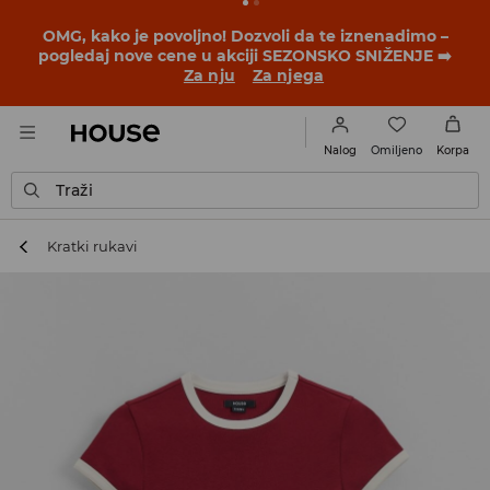
OMG, kako je povoljno! Dozvoli da te iznenadimo –
pogledaj nove cene u akciji SEZONSKO SNIŽENJE ➡️
Za nju
Za njega
Omiljeno
Nalog
Korpa
Traži
Kratki rukavi