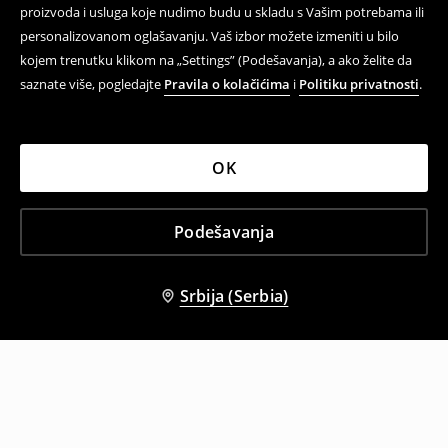
proizvoda i usluga koje nudimo budu u skladu s Vašim potrebama ili
personalizovanom oglašavanju. Vaš izbor možete izmeniti u bilo
kojem trenutku klikom na „Settings” (Podešavanja), a ako želite da
saznate više, pogledajte
Pravila o kolačićima
i
Politiku privatnosti
.
OK
Podešavanja
Srbija (Serbia)