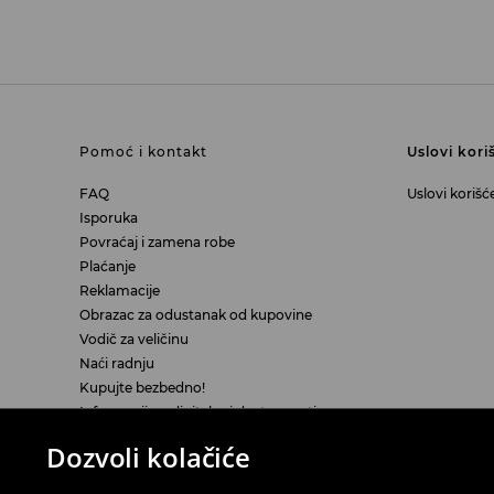
Pomoć i kontakt
Uslovi kori
FAQ
Uslovi korišć
Isporuka
Povraćaj i zamena robe
Plaćanje
Reklamacije
Obrazac za odustanak od kupovine
Vodič za veličinu
Naći radnju
Kupujte bezbedno!
Informacije o digitalnoj dostupnosti
Dozvoli kolačiće
LPP