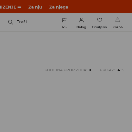
NIŽENJE ➡️
Za nju
Za njega
s
Traži
RS
Nalog
Omiljeno
Korpa
KOLIČINA PROIZVODA
:
0
PRIKAZ
:
4
5