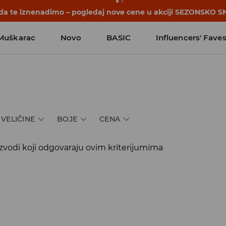
 da te iznenadimo – pogledaj nove cene u akciji SEZONSKO S
Muškarac
Novo
BASIC
Influencers' Fave
VELIČINE
BOJE
CENA
zvodi koji odgovaraju ovim kriterijumima