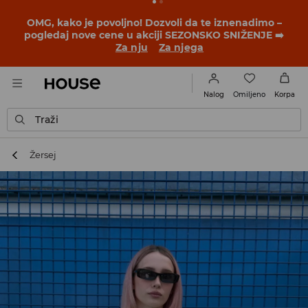
BACK TO SCHOOL
📒
Najbolje priče počinju pre prvog
školskog zvona. Započni školsku godinu u novom
outfitu!
Za nju
Za njega
Omiljeno
Nalog
Korpa
Traži
Žersej