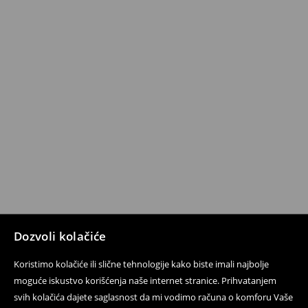
Dozvoli kolačiće
Koristimo kolačiće ili slične tehnologije kako biste imali najbolje
moguće iskustvo korišćenja naše internet stranice. Prihvatanjem
svih kolačića dajete saglasnost da mi vodimo računa o komforu Vaše