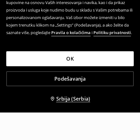
kupovine na osnovu Vaših interesovanja i navika, kao i da prikaz
proizvoda i usluga koje nudimo budu u skladu s Vašim potrebama ili
personalizovanom oglašavanju. Vaš izbor možete izmeniti u bilo
kojem trenutku klikom na „Settings” (Podešavanja), a ako želite da
saznate više, pogledajte
Pravila o kolačićima
i
Politiku privatnosti
.
OK
Podešavanja
Srbija (Serbia)