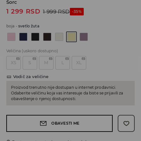
Šorc
1 299
RSD
1 999
RSD
-35%
boja
-
svetlo žuta
Veličina
(uskoro dostupno)
XS
S
M
L
XL
Vodič za veličine
Proizvod trenutno nije dostupan u internet prodavnici.
Odaberite veličinu koja vas interesuje da biste se prijavili za
obaveštenje o njenoj dostupnosti.
OBAVESTI ME