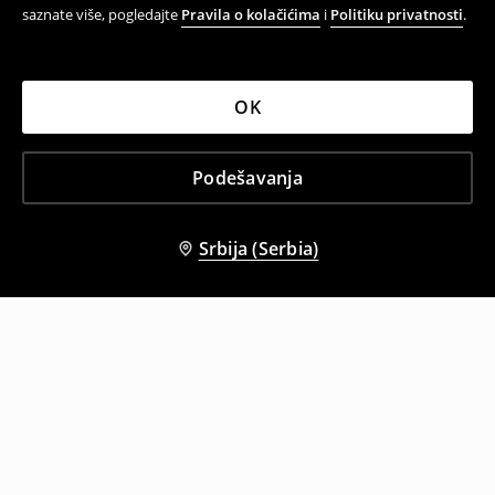
saznate više, pogledajte
Pravila o kolačićima
i
Politiku privatnosti
.
OK
Podešavanja
Srbija (Serbia)