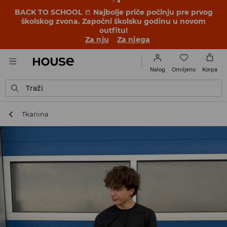
BACK TO SCHOOL
📒
Najbolje priče počinju pre prvog
školskog zvona. Započni školsku godinu u novom
outfitu!
Za nju
Za njega
Omiljeno
Nalog
Korpa
Traži
Tkanina