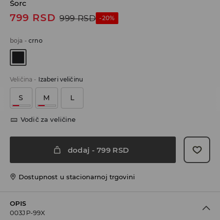
Šorc
799
RSD
999
RSD
-20%
boja
-
crno
Veličina
-
Izaberi veličinu
S
M
L
Vodič za veličine
dodaj
-
799
RSD
Dostupnost u stacionarnoj trgovini
OPIS
003JP-99X