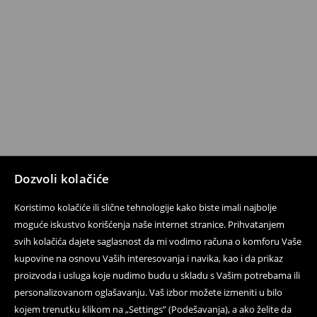
Dozvoli kolačiće
Koristimo kolačiće ili slične tehnologije kako biste imali najbolje
moguće iskustvo korišćenja naše internet stranice. Prihvatanjem
svih kolačića dajete saglasnost da mi vodimo računa o komforu Vaše
kupovine na osnovu Vaših interesovanja i navika, kao i da prikaz
proizvoda i usluga koje nudimo budu u skladu s Vašim potrebama ili
personalizovanom oglašavanju. Vaš izbor možete izmeniti u bilo
kojem trenutku klikom na „Settings” (Podešavanja), a ako želite da