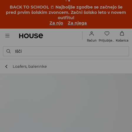
BACK TO SCHOOL
📒
Najboljše zgodbe se začnejo še
pred prvim šolskim zvoncem. Začni šolsko leto v novem
outfitu!
Za njo
Za njega
Priljubljene
Račun
Košarica
Išči
Loafers, balerinke