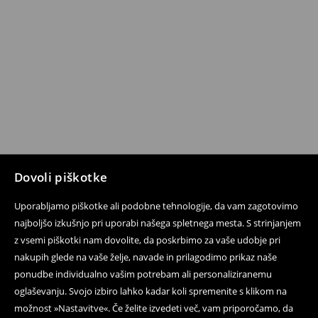
Dovoli piškotke
Uporabljamo piškotke ali podobne tehnologije, da vam zagotovimo
najboljšo izkušnjo pri uporabi našega spletnega mesta. S strinjanjem
z vsemi piškotki nam dovolite, da poskrbimo za vaše udobje pri
nakupih glede na vaše želje, navade in prilagodimo prikaz naše
ponudbe individualno vašim potrebam ali personaliziranemu
oglaševanju. Svojo izbiro lahko kadar koli spremenite s klikom na
možnost »Nastavitve«. Če želite izvedeti več, vam priporočamo, da