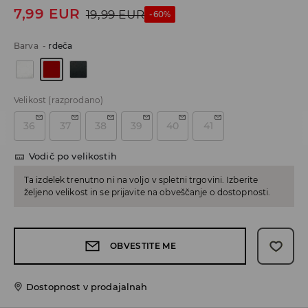
7,99
EUR
19,99
EUR
-60%
Barva
-
rdeča
Velikost
(razprodano)
36
37
38
39
40
41
Vodič po velikostih
Ta izdelek trenutno ni na voljo v spletni trgovini. Izberite
željeno velikost in se prijavite na obveščanje o dostopnosti.
OBVESTITE ME
Dostopnost v prodajalnah