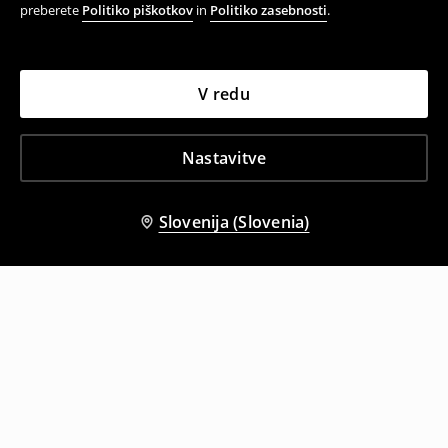
preberete
Politiko piškotkov
in
Politiko zasebnosti
.
V redu
Nastavitve
Slovenija (Slovenia)