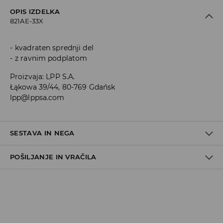
OPIS IZDELKA
821AE-33X
kvadraten sprednji del
z ravnim podplatom
Proizvaja
:
LPP S.A.
Łąkowa 39/44, 80-769 Gdańsk
lpp@lppsa.com
SESTAVA IN NEGA
POŠILJANJE IN VRAČILA
Material I
:
100% POLIURETAN
Material II
:
50% POLIURETAN, 50% POLIESTER
Material III
:
100% TPR
Pravila pošiljanja
NE PERITE
Prevzem v trgovini
(5–7 delovnih dni)
NE UPORABLJAJTE BELILA
Brezplačno