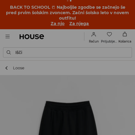
BACK TO SCHOOL
📒
Najboljše zgodbe se začnejo še
pred prvim šolskim zvoncem. Začni šolsko leto v novem
outfitu!
Za njo
Za njega
Priljubljene
Račun
Košarica
Išči
Loose