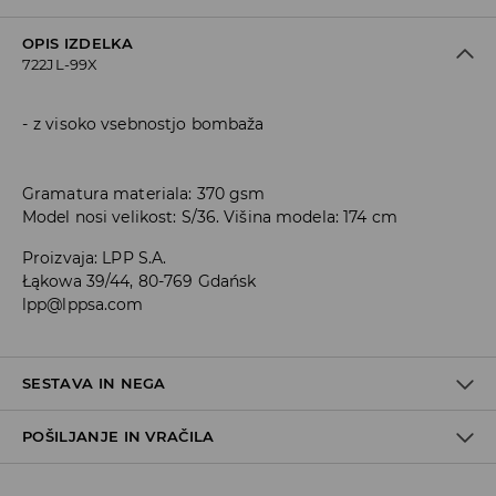
OPIS IZDELKA
722JL-99X
z visoko vsebnostjo bombaža
Gramatura materiala: 370 gsm
Model nosi velikost: S/36. Višina modela: 174 cm
Proizvaja
:
LPP S.A.
Łąkowa 39/44, 80-769 Gdańsk
lpp@lppsa.com
SESTAVA IN NEGA
POŠILJANJE IN VRAČILA