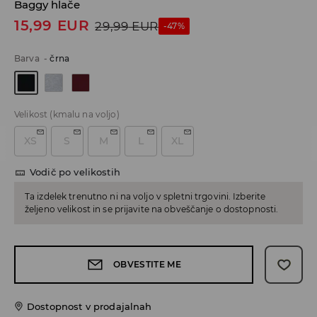
Baggy hlače
15,99
EUR
29,99
EUR
-47%
Barva
-
črna
Velikost
(kmalu na voljo)
XS
S
M
L
XL
Vodič po velikostih
Ta izdelek trenutno ni na voljo v spletni trgovini. Izberite
željeno velikost in se prijavite na obveščanje o dostopnosti.
OBVESTITE ME
Dostopnost v prodajalnah