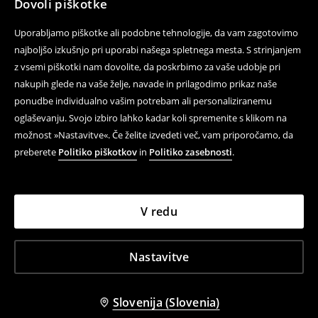
Dovoli piškotke
Uporabljamo piškotke ali podobne tehnologije, da vam zagotovimo
najboljšo izkušnjo pri uporabi našega spletnega mesta. S strinjanjem
z vsemi piškotki nam dovolite, da poskrbimo za vaše udobje pri
nakupih glede na vaše želje, navade in prilagodimo prikaz naše
ponudbe individualno vašim potrebam ali personaliziranemu
oglaševanju. Svojo izbiro lahko kadar koli spremenite s klikom na
možnost »Nastavitve«. Če želite izvedeti več, vam priporočamo, da
preberete
Politiko piškotkov
in
Politiko zasebnosti
.
V redu
Nastavitve
Slovenija (Slovenia)