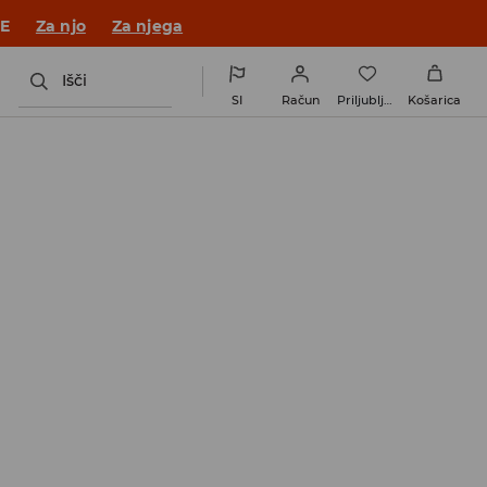
 v novem outfitu!
Za njo
Za njega
Išči
SI
Račun
Priljubljene
Košarica