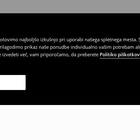
tovimo najboljšo izkušnjo pri uporabi našega spletnega mesta. S
 prilagodimo prikaz naše ponudbe individualno vašim potrebam ali
te izvedeti več, vam priporočamo, da preberete
Politiko piškotkov