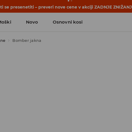
se začnejo še pred prvim šolskim zvoncem. Začni šolsko leto
Moški
Novo
Osnovni kosi
kne
Bomber jakna