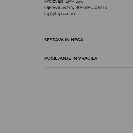
Proizvaja
:
LPP S.A.
Łąkowa 39/44, 80-769 Gdańsk
lpp@lppsa.com
SESTAVA IN NEGA
100% POLIURETAN
POŠILJANJE IN VRAČILA
Pravila pošiljanja
Prevzem v trgovini
(5–7 delovnih dni)
Brezplačno
DPD Pickup Point
(5–7 delovnih dni)
3,99 EUR
DPD na izbran naslov
(5–7 delovnih dni)
4,99 EUR
DPD na izbran naslov – Plačilo po povzetj
5,99 EUR