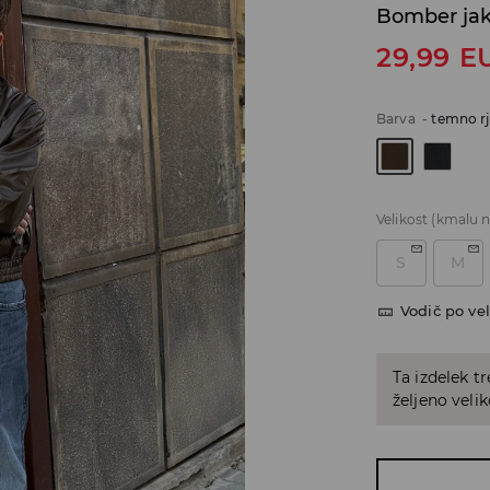
Bomber ja
29,99
E
Barva
-
temno r
Velikost
(kmalu n
S
M
Vodič po vel
Ta izdelek tr
željeno veli