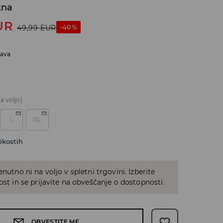
kna
UR
-40%
49,99
EUR
java
a voljo)
L
XL
ikostih
enutno ni na voljo v spletni trgovini. Izberite
kost in se prijavite na obveščanje o dostopnosti.
OBVESTITE ME