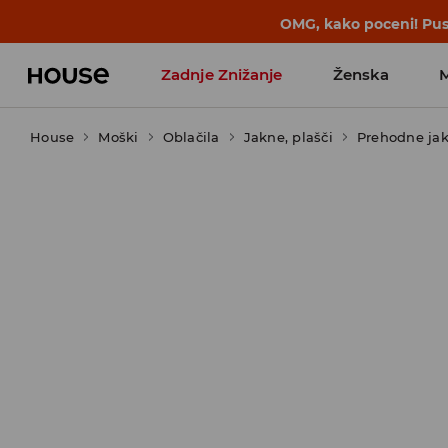
BACK TO SCHOOL
📒
Najboljše zgodbe 
Zadnje Znižanje
Ženska
House
Moški
Favoriti vplivnežev
Oblačila
Jakne, plašči
Prehodne ja