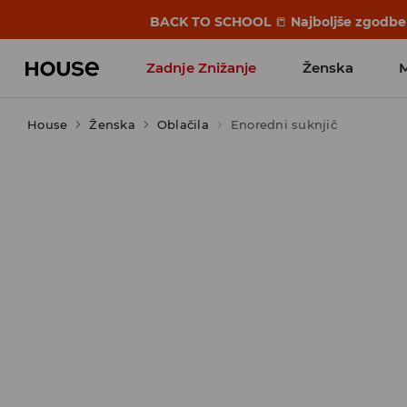
BACK TO SCHOOL
📒
Najboljše zgodbe 
Zadnje Znižanje
Ženska
House
Ženska
Favoriti vplivnežev
Oblačila
Enoredni suknjič