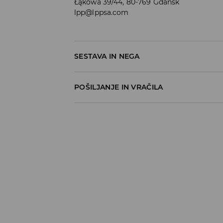
Łąkowa 39/44, 80-769 Gdańsk
lpp@lppsa.com
SESTAVA IN NEGA
78% POLIESTER, 17% VISKOZA, 5% ELASTAN
POŠILJANJE IN VRAČILA
Pravila pošiljanja
Prevzem v trgovini
(5–7 delovnih dni)
Brezplačno
DPD Pickup Point
(5–7 delovnih dni)
3,99 EUR
DPD na izbran naslov
(5–7 delovnih dni)
4,99 EUR
DPD na izbran naslov – Plačilo po povzetj
5,99 EUR
⟶
Načini dostave