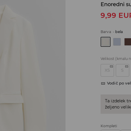
Enoredni su
9,99
EU
Barva
-
bela
Velikost
(kmalu n
XS
S
Vodič po vel
Ta izdelek tr
željeno veli
Kompleti