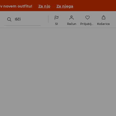
 v novem outfitu!
Za njo
Za njega
Išči
SI
Račun
Priljubljene
Košarica