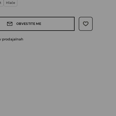
t
Hlače
OBVESTITE ME
v prodajalnah