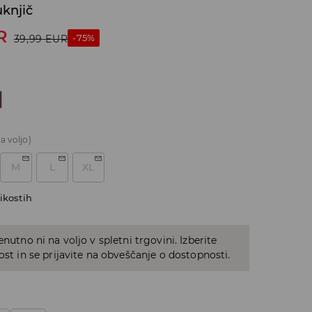
knjič
R
-75%
39,99
EUR
a voljo)
M
L
XL
ikostih
enutno ni na voljo v spletni trgovini. Izberite
kost in se prijavite na obveščanje o dostopnosti.