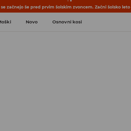
se začnejo še pred prvim šolskim zvoncem. Začni šolsko leto
Moški
Novo
Osnovni kosi