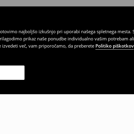
tovimo najboljšo izkušnjo pri uporabi našega spletnega mesta. S
 prilagodimo prikaz naše ponudbe individualno vašim potrebam ali
te izvedeti več, vam priporočamo, da preberete
Politiko piškotkov