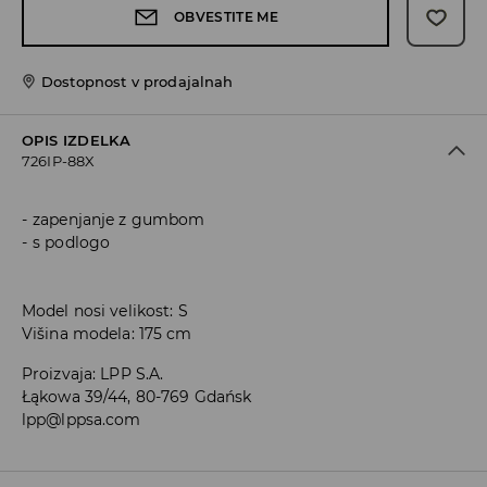
OBVESTITE ME
Dostopnost v prodajalnah
OPIS IZDELKA
726IP-88X
zapenjanje z gumbom
s podlogo
Model nosi velikost: S
Višina modela: 175 cm
Proizvaja
:
LPP S.A.
Łąkowa 39/44, 80-769 Gdańsk
lpp@lppsa.com