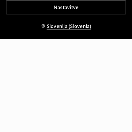
Nastavitve
Slovenija (Slovenia)
Tudi druge stranke so izbrale