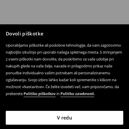
Dovoli piškotke
Uporabljamo piškotke ali podobne tehnologije, da vam zagotovimo
najboljšo izkušnjo pri uporabi našega spletnega mesta. S strinjanjem
z vsemi piškotki nam dovolite, da poskrbimo za vaše udobje pri
nakupih glede na vaše želje, navade in prilagodimo prikaz naše
ponudbe individualno vašim potrebam ali personaliziranemu
oglaševanju. Svojo izbiro lahko kadar koli spremenite s klikom na
možnost »Nastavitve«. Če želite izvedeti več, vam priporočamo, da
preberete
Politiko piškotkov
in
Politiko zasebnosti
.
V redu