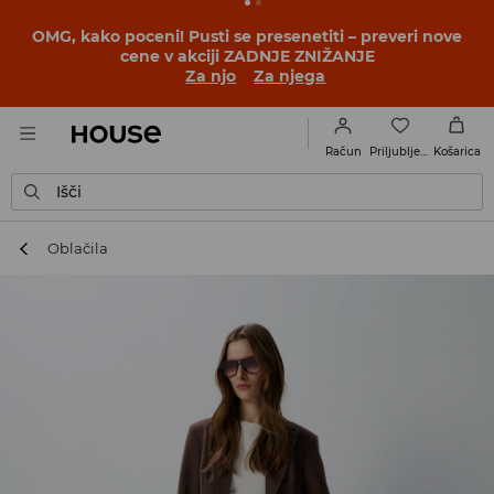
OMG, kako poceni! Pusti se presenetiti – preveri nove
cene v akciji ZADNJE ZNIŽANJE
Za njo
Za njega
Priljubljene
Račun
Košarica
Išči
Oblačila