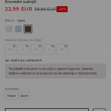
Enoredni suknjič
22,99
EUR
39,99
EUR
-43%
Barva
-
rjava
Velikost
(kmalu na voljo)
XS
S
M
L
XL
Vodič po velikostih
Ta izdelek trenutno ni na voljo v spletni trgovini. Izberite
željeno velikost in se prijavite na obveščanje o dostopnosti.
Kompleti
Hlače
Skort