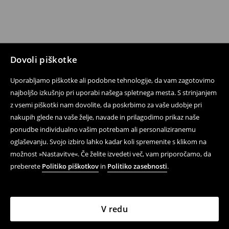
Dovoli piškotke
Uporabljamo piškotke ali podobne tehnologije, da vam zagotovimo
najboljšo izkušnjo pri uporabi našega spletnega mesta. S strinjanjem
z vsemi piškotki nam dovolite, da poskrbimo za vaše udobje pri
nakupih glede na vaše želje, navade in prilagodimo prikaz naše
ponudbe individualno vašim potrebam ali personaliziranemu
oglaševanju. Svojo izbiro lahko kadar koli spremenite s klikom na
možnost »Nastavitve«. Če želite izvedeti več, vam priporočamo, da
preberete
Politiko piškotkov
in
Politiko zasebnosti
.
V redu