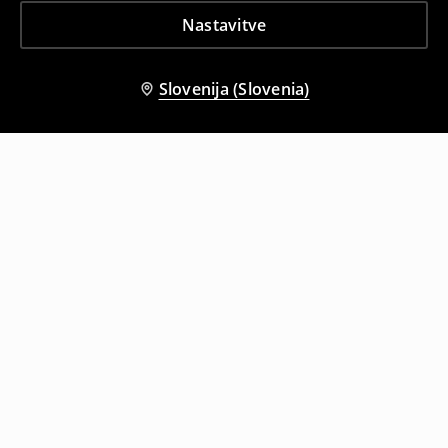
Nastavitve
Slovenija (Slovenia)
Tudi druge stranke so izbrale