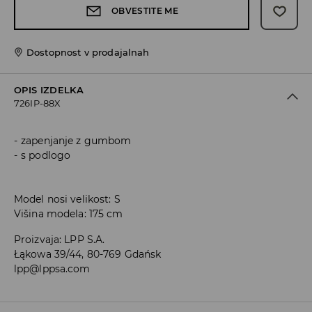
OBVESTITE ME
Dostopnost v prodajalnah
OPIS IZDELKA
726IP-88X
zapenjanje z gumbom
s podlogo
Model nosi velikost: S
Višina modela: 175 cm
Proizvaja
:
LPP S.A.
Łąkowa 39/44, 80-769 Gdańsk
lpp@lppsa.com