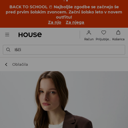
BACK TO SCHOOL
📒
Najboljše zgodbe se začnejo še
pred prvim šolskim zvoncem. Začni šolsko leto v novem
outfitu!
Za njo
Za njega
Priljubljene
Račun
Košarica
Išči
Oblačila