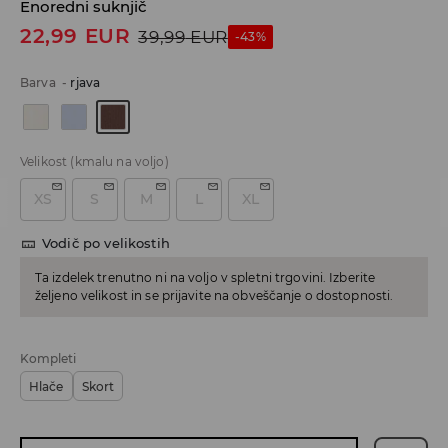
Enoredni suknjič
22,99
EUR
39,99
EUR
-43%
Barva
-
rjava
Velikost
(kmalu na voljo)
XS
S
M
L
XL
Vodič po velikostih
Ta izdelek trenutno ni na voljo v spletni trgovini. Izberite
željeno velikost in se prijavite na obveščanje o dostopnosti.
Kompleti
Hlače
Skort