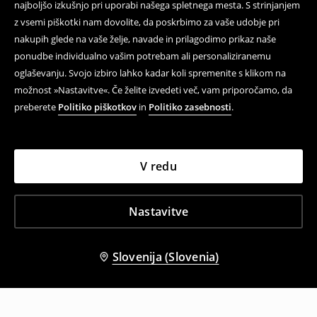
najboljšo izkušnjo pri uporabi našega spletnega mesta. S strinjanjem
z vsemi piškotki nam dovolite, da poskrbimo za vaše udobje pri
nakupih glede na vaše želje, navade in prilagodimo prikaz naše
ponudbe individualno vašim potrebam ali personaliziranemu
oglaševanju. Svojo izbiro lahko kadar koli spremenite s klikom na
možnost »Nastavitve«. Če želite izvedeti več, vam priporočamo, da
preberete
Politiko piškotkov
in
Politiko zasebnosti
.
V redu
Nastavitve
Slovenija (Slovenia)