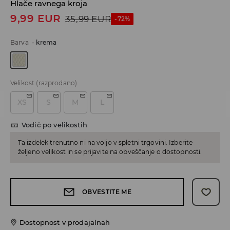
Hlače ravnega kroja
9,99
EUR
35,99
EUR
-72%
Barva
-
krema
Velikost
(razprodano)
XS
S
M
L
Vodič po velikostih
Ta izdelek trenutno ni na voljo v spletni trgovini. Izberite
željeno velikost in se prijavite na obveščanje o dostopnosti.
OBVESTITE ME
Dostopnost v prodajalnah