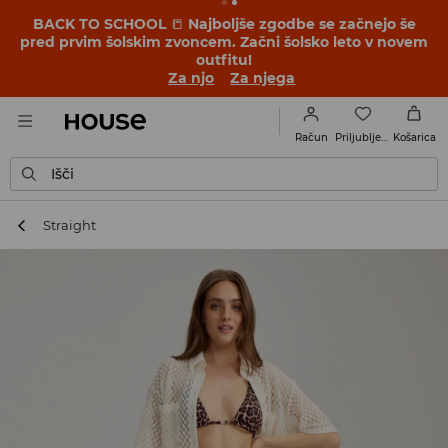
BACK TO SCHOOL
📒
Najboljše zgodbe se začnejo še
pred prvim šolskim zvoncem. Začni šolsko leto v novem
outfitu!
Za njo
Za njega
Priljubljene
Račun
Košarica
Išči
Straight