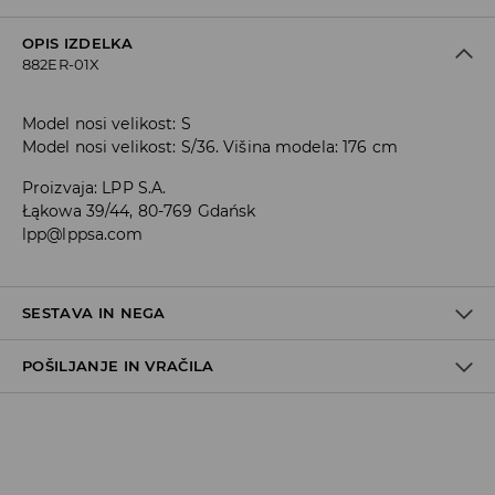
OPIS IZDELKA
882ER-01X
Model nosi velikost: S
Model nosi velikost: S/36. Višina modela: 176 cm
Proizvaja
:
LPP S.A.
Łąkowa 39/44, 80-769 Gdańsk
lpp@lppsa.com
SESTAVA IN NEGA
POŠILJANJE IN VRAČILA
80% POLIESTER, 20% BOMBAŽ
Pravila pošiljanja
Prevzem v trgovini
(5–7 delovnih dni)