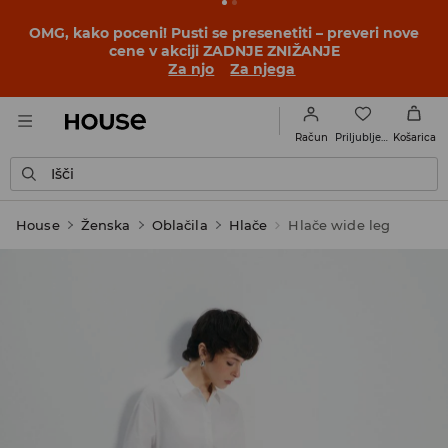
OMG, kako poceni! Pusti se presenetiti – preveri nove
cene v akciji ZADNJE ZNIŽANJE
Za njo
Za njega
Priljubljene
Račun
Košarica
Išči
House
Ženska
Oblačila
Hlače
Hlače wide leg