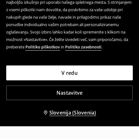
najboljšo izkušnjo pri uporabi našega spletnega mesta. S strinjanjem
z vsemi piškotki nam dovolite, da poskrbimo za vaše udobje pri
nakupih glede na vaše želje, navade in prilagodimo prikaz naše
ponudbe individualno vašim potrebam ali personaliziranemu
oglaševanju. Svojo izbiro lahko kadar koli spremenite s klikom na
možnost »Nastavitve«. Če želite izvedeti več, vam priporočamo, da
preberete
Politiko piškotkov
in
Politiko zasebnosti
.
V redu
Nastavitve
Slovenija (Slovenia)