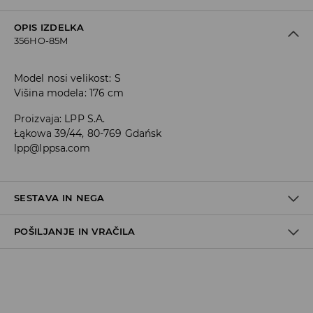
OPIS IZDELKA
356HO-85M
Model nosi velikost: S
Višina modela: 176 cm
Proizvaja
:
LPP S.A.
Łąkowa 39/44, 80-769 Gdańsk
lpp@lppsa.com
SESTAVA IN NEGA
POŠILJANJE IN VRAČILA
62% POLIESTER, 33% VISKOZA, 5% ELASTAN
Pravila pošiljanja
Prevzem v trgovini
(5–7 delovnih dni)