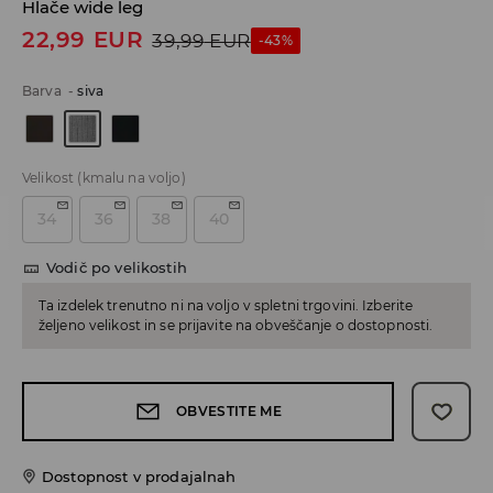
Hlače wide leg
22,99
EUR
39,99
EUR
-43%
Barva
-
siva
Velikost
(kmalu na voljo)
34
36
38
40
Vodič po velikostih
Ta izdelek trenutno ni na voljo v spletni trgovini. Izberite
željeno velikost in se prijavite na obveščanje o dostopnosti.
OBVESTITE ME
Dostopnost v prodajalnah