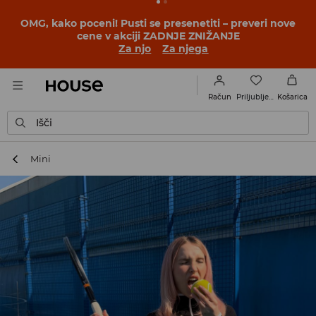
OMG, kako poceni! Pusti se presenetiti – preveri nove
cene v akciji ZADNJE ZNIŽANJE
Za njo
Za njega
Priljubljene
Račun
Košarica
Išči
Mini