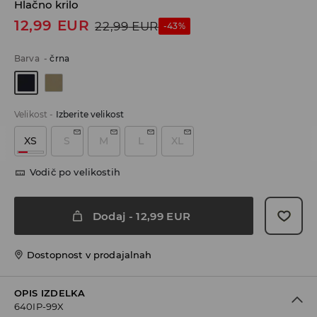
Hlačno krilo
12,99
EUR
22,99
EUR
-43%
Barva
-
črna
Velikost
-
Izberite velikost
XS
S
M
L
XL
Vodič po velikostih
Dodaj
-
12,99
EUR
Dostopnost v prodajalnah
OPIS IZDELKA
640IP-99X