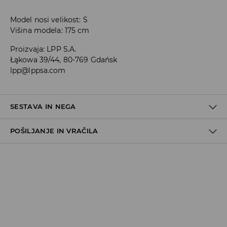
Model nosi velikost: S
Višina modela: 175 cm
Proizvaja
:
LPP S.A.
Łąkowa 39/44, 80-769 Gdańsk
lpp@lppsa.com
SESTAVA IN NEGA
POŠILJANJE IN VRAČILA
75% POLIAMID, 25% ELASTAN
Pravila pošiljanja
Prevzem v trgovini
(5–7 delovnih dni)
Brezplačno
DPD Pickup Point
(5–7 delovnih dni)
3,99 EUR
DPD na izbran naslov
(5–7 delovnih dni)