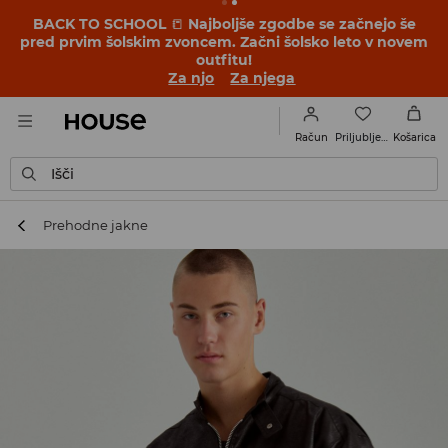
BACK TO SCHOOL
📒
Najboljše zgodbe se začnejo še
pred prvim šolskim zvoncem. Začni šolsko leto v novem
outfitu!
Za njo
Za njega
Priljubljene
Račun
Košarica
Išči
Prehodne jakne