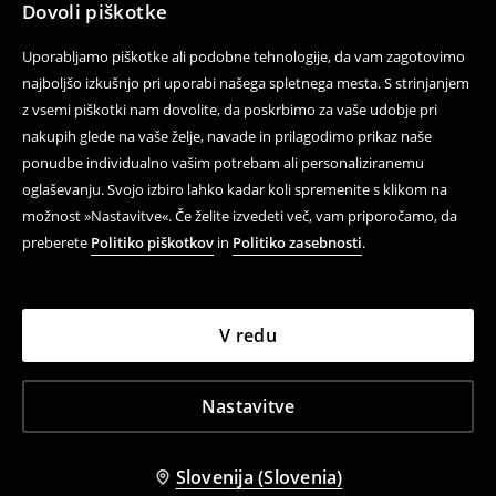
Dovoli piškotke
Uporabljamo piškotke ali podobne tehnologije, da vam zagotovimo
najboljšo izkušnjo pri uporabi našega spletnega mesta. S strinjanjem
z vsemi piškotki nam dovolite, da poskrbimo za vaše udobje pri
nakupih glede na vaše želje, navade in prilagodimo prikaz naše
ponudbe individualno vašim potrebam ali personaliziranemu
oglaševanju. Svojo izbiro lahko kadar koli spremenite s klikom na
možnost »Nastavitve«. Če želite izvedeti več, vam priporočamo, da
preberete
Politiko piškotkov
in
Politiko zasebnosti
.
V redu
Nastavitve
Slovenija (Slovenia)