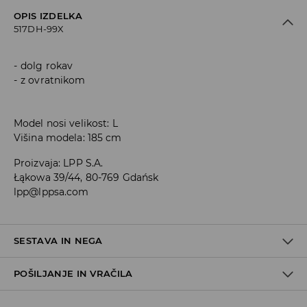
OPIS IZDELKA
517DH-99X
dolg rokav
z ovratnikom
Model nosi velikost: L
Višina modela: 185 cm
Proizvaja
:
LPP S.A.
Łąkowa 39/44, 80-769 Gdańsk
lpp@lppsa.com
SESTAVA IN NEGA
POŠILJANJE IN VRAČILA
100% POLIURETAN