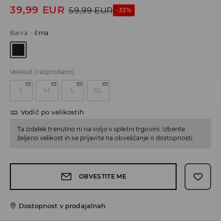
39,99
EUR
59,99
EUR
-33%
Barva
-
črna
Velikost
(razprodano)
S
M
L
XL
Vodič po velikostih
Ta izdelek trenutno ni na voljo v spletni trgovini. Izberite
željeno velikost in se prijavite na obveščanje o dostopnosti.
OBVESTITE ME
Dostopnost v prodajalnah