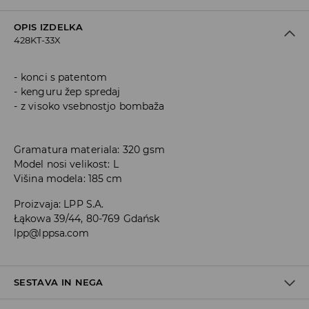
OPIS IZDELKA
428KT-33X
konci s patentom
kenguru žep spredaj
z visoko vsebnostjo bombaža
Gramatura materiala: 320 gsm
Model nosi velikost: L
Višina modela: 185 cm
Proizvaja
:
LPP S.A.
Łąkowa 39/44, 80-769 Gdańsk
lpp@lppsa.com
SESTAVA IN NEGA