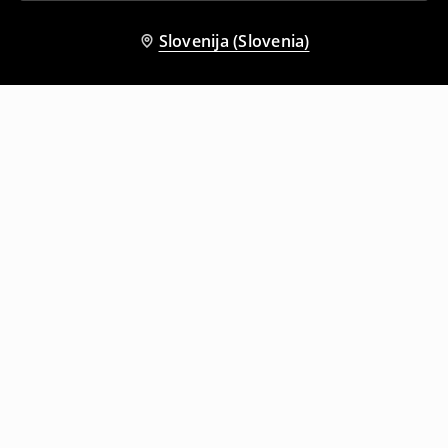
Slovenija (Slovenia)
Tudi druge stranke so izbrale