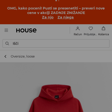
BACK TO SCHOOL
📒
Najboljše zgodbe se začnejo še
pred prvim šolskim zvoncem. Začni šolsko leto v novem
outfitu!
Za njo
Za njega
Priljubljene
Račun
Košarica
Išči
Oversize, loose