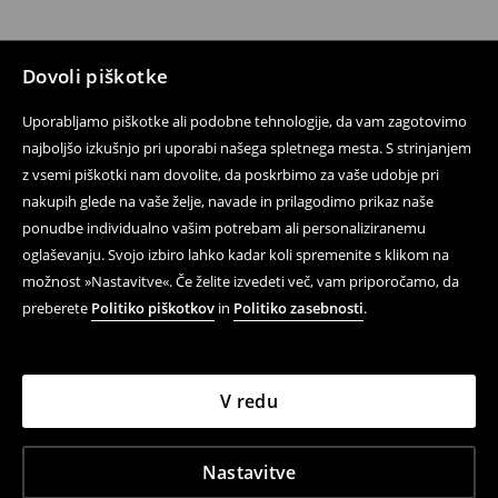
Dovoli piškotke
Uporabljamo piškotke ali podobne tehnologije, da vam zagotovimo
najboljšo izkušnjo pri uporabi našega spletnega mesta. S strinjanjem
z vsemi piškotki nam dovolite, da poskrbimo za vaše udobje pri
nakupih glede na vaše želje, navade in prilagodimo prikaz naše
ponudbe individualno vašim potrebam ali personaliziranemu
oglaševanju. Svojo izbiro lahko kadar koli spremenite s klikom na
možnost »Nastavitve«. Če želite izvedeti več, vam priporočamo, da
preberete
Politiko piškotkov
in
Politiko zasebnosti
.
V redu
Nastavitve