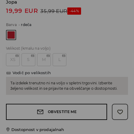
Jopa
19,99
EUR
35,99
EUR
-44%
Barva
-
rdeča
Velikost
(kmalu na voljo)
XS
S
M
L
Vodič po velikostih
Ta izdelek trenutno ni na voljo v spletni trgovini. Izberite
željeno velikost in se prijavite na obveščanje o dostopnosti.
OBVESTITE ME
Dostopnost v prodajalnah