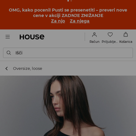
BACK TO SCHOOL
📒
Najboljše zgodbe se začnejo še
pred prvim šolskim zvoncem. Začni šolsko leto v novem
outfitu!
Za njo
Za njega
Priljubljene
Račun
Košarica
Išči
Oversize, loose