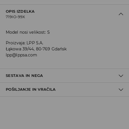
OPIS IZDELKA
719IO-99X
Model nosi velikost: S
Proizvaja
:
LPP S.A.
Łąkowa 39/44, 80-769 Gdańsk
lpp@lppsa.com
SESTAVA IN NEGA
POŠILJANJE IN VRAČILA
60% BOMBAŽ, 40% POLIESTER
Pravila pošiljanja
Prevzem v trgovini
(5–7 delovnih dni)
Brezplačno