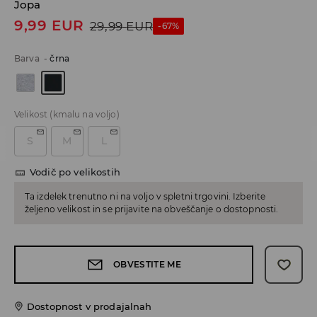
Jopa
9,99
EUR
29,99
EUR
-67%
Barva
-
črna
Velikost
(kmalu na voljo)
S
M
L
Vodič po velikostih
Ta izdelek trenutno ni na voljo v spletni trgovini. Izberite
željeno velikost in se prijavite na obveščanje o dostopnosti.
OBVESTITE ME
Dostopnost v prodajalnah