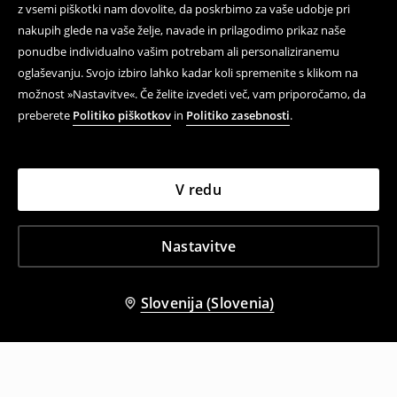
z vsemi piškotki nam dovolite, da poskrbimo za vaše udobje pri
nakupih glede na vaše želje, navade in prilagodimo prikaz naše
ponudbe individualno vašim potrebam ali personaliziranemu
oglaševanju. Svojo izbiro lahko kadar koli spremenite s klikom na
možnost »Nastavitve«. Če želite izvedeti več, vam priporočamo, da
preberete
Politiko piškotkov
in
Politiko zasebnosti
.
V redu
Nastavitve
Slovenija (Slovenia)